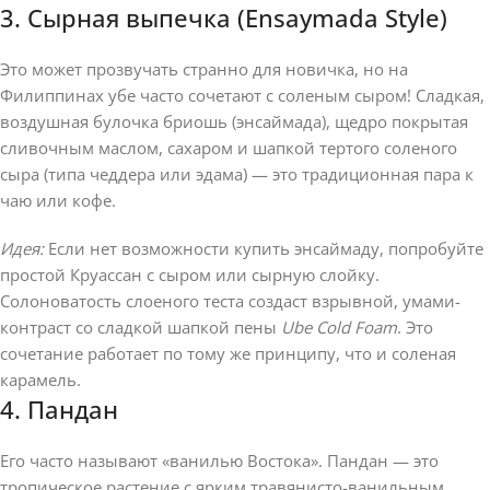
3. Сырная выпечка (Ensaymada Style)
Это может прозвучать странно для новичка, но на
Филиппинах убе часто сочетают с соленым сыром! Сладкая,
воздушная булочка бриошь (энсаймада), щедро покрытая
сливочным маслом, сахаром и шапкой тертого соленого
сыра (типа чеддера или эдама) — это традиционная пара к
чаю или кофе.
Идея:
Если нет возможности купить энсаймаду, попробуйте
простой Круассан с сыром или сырную слойку.
Солоноватость слоеного теста создаст взрывной, умами-
контраст со сладкой шапкой пены
Ube Cold Foam
. Это
сочетание работает по тому же принципу, что и соленая
карамель.
4. Пандан
Его часто называют «ванилью Востока». Пандан — это
тропическое растение с ярким травянисто-ванильным