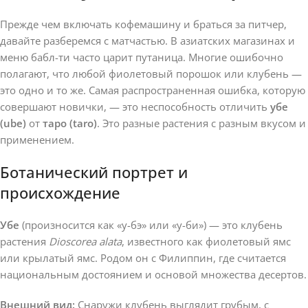
Прежде чем включать кофемашину и браться за питчер,
давайте разберемся с матчастью. В азиатских магазинах и
меню бабл-ти часто царит путаница. Многие ошибочно
полагают, что любой фиолетовый порошок или клубень —
это одно и то же. Самая распространенная ошибка, которую
совершают новички, — это неспособность отличить
убе
(ube)
от
таро (taro)
. Это разные растения с разным вкусом и
применением.
Ботанический портрет и
происхождение
Убе
(произносится как «у-бэ» или «у-би») — это клубень
растения
Dioscorea alata
, известного как фиолетовый ямс
или крылатый ямс. Родом он с Филиппин, где считается
национальным достоянием и основой множества десертов.
Внешний вид:
Снаружи клубень выглядит грубым, с