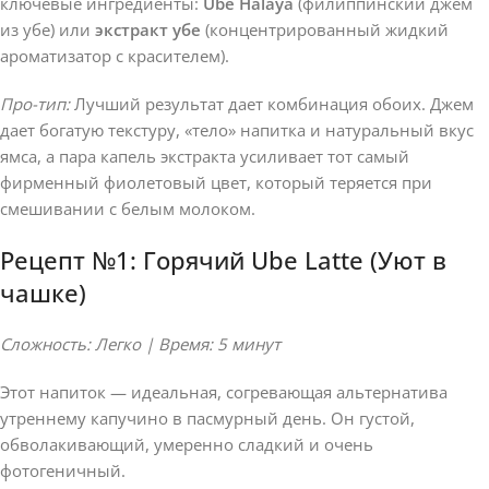
ключевые ингредиенты:
Ube Halaya
(филиппинский джем
из убе) или
экстракт убе
(концентрированный жидкий
ароматизатор с красителем).
Про-тип:
Лучший результат дает комбинация обоих. Джем
дает богатую текстуру, «тело» напитка и натуральный вкус
ямса, а пара капель экстракта усиливает тот самый
фирменный фиолетовый цвет, который теряется при
смешивании с белым молоком.
Рецепт №1: Горячий Ube Latte (Уют в
чашке)
Сложность: Легко | Время: 5 минут
Этот напиток — идеальная, согревающая альтернатива
утреннему капучино в пасмурный день. Он густой,
обволакивающий, умеренно сладкий и очень
фотогеничный.