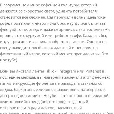
В современном мире кофейной культуры, который
движется со скоростью света, удивить потребителя
становится всё сложнее. Мы пережили волны дальгона-
кофе, привыкли к нитро-колд брю, научились отличать
флэт уайт от кортадо и даже смирились с экспериментами
вроде латте с куркумой или грибного кофе. Казалось бы,
индустрия достигла пика изобретательности. Однако на
сцену выходит новый, неожиданный и невероятно
фотогеничный игрок, который меняет правила игры. Это
ube (убе)
.
Если вы листали ленты TikTok, Instagram или Pinterest в
последние месяцы, вы наверняка замечали этот феномен:
гипнотизирующие фиолетовые разводы в стаканах со
льдом, бархатистые лиловые шапки пены на эспрессо и
десерты цвета индиго. Но убе — это не просто очередной
«единорожий» тренд (unicorn food), созданный
исключительно ради лайков, насыщенный
искусственными красителями и забытый через неделю. Это