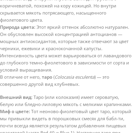
коричневатой, похожей на кору кожицей. Но внутри
скрывается мякоть потрясающего, насыщенного
фиолетового цвета.
Природа цвета:
Этот яркий оттенок абсолютно натурален.
Он обусловлен высокой концентрацией антоцианов —
мощных антиоксидантов, которые также отвечают за цвет
черники, ежевики и краснокочанной капусты.
Интенсивность цвета может варьироваться от лавандового
до глубокого темно-фиолетового в зависимости от сорта и
условий выращивания.
В отличие от него,
таро
(
Colocasia esculenta
) — это
совершенно другой вид клубневых.
Внешний вид:
Таро (или колоказия) имеет сероватую,
белую или бледно-лиловую мякоть с мелкими крапинками.
Миф о цвете:
Тот неоново-фиолетовый цвет таро, который
мы привыкли видеть в порошковых смесях для бабл-ти,
почти всегда является результатом добавления пищевых
красителей (часто Red 40 и Blue 1). Настоящее таро при