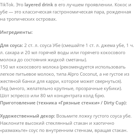
TikTok. Это
layered drink
в его лучшем проявлении. Кокос и
убе — это классическая гастрономическая пара, рожденная
на тропических островах.
Ингредиенты:
Для соуса:
2 ст. л. соуса Убе (смешайте 1 ст. л. джема убе, 1 ч.
л. сахара и 20 мл горячей воды или горячего кокосового
молока до состояния жидкой сметаны).
150 мл кокосового молока (рекомендуется использовать
легкое питьевое молоко, типа Alpro Coconut, а не густое из
жестяной банки для карри, которое может свернуться).
Лед (много, желательно крупные, прозрачные кубики).
Шот эспрессо или 80 мл концентрата колд брю.
Приготовление (техника «Грязные стенки» / Dirty Cup):
Художественный декор:
Возьмите ложку густого соуса убе.
Наклоните высокий стеклянный стакан и хаотично
«размажьте» соус по внутренним стенкам, вращая стакан.