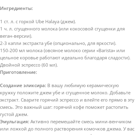
Ингредиенты:
1 ст. л. с горкой Ube Halaya (джем).
1 ч. л. сгущенного молока (или кокосовой сгущенки для
веган-версии).
2-3 капли экстракта убе (опционально, для яркости).
150-200 мл молока (овсяное молоко серии «Barista» или
цельное коровье работают идеально благодаря сладости).
Двойной эспрессо (60 мл).
Приготовление:
Создание эликсира:
В вашу любимую керамическую
кружку положите джем убе и сгущенное молоко. Добавьте
экстракт. Сварите горячий эспрессо и влейте его прямо в эту
смесь. Это важный шаг: горячий кофе поможет растопить
густой джем.
Эмульгация:
Активно перемешайте смесь мини-венчиком
или ложкой до полного растворения комочков джема. У вас