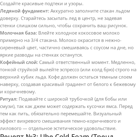
Создайте красивые подтеки и узоры.
Ледяной фундамент:
Аккуратно заполните стакан льдом
доверху. Старайтесь засыпать лед в центр, не задевая
стенки слишком сильно, чтобы сохранить ваш рисунок.
Молочная база:
Влейте холодное кокосовое молоко
примерно на 3/4 стакана. Молоко окрасится в нежно-
сиреневый цвет, частично смешиваясь с соусом на дне, но
яркие разводы на стенках останутся.
Кофейный слой:
Самый ответственный момент. Медленно,
тонкой струйкой вылейте эспрессо (или колд брю) строго на
верхний кубик льда. Кофе должен остаться темным слоем
наверху, создавая красивый градиент от белого к бежевому
и коричневому.
Ритуал:
Подавайте с широкой трубочкой (для бобы или
смузи), так как джем может содержать кусочки ямса. Перед
тем как пить, обязательно перемешайте. Визуальный
эффект вихревого смешивания темно-коричневого и
лилового — отдельное эстетическое удовольствие.
Рецепт №3: Ube Cold Foam (Тренд