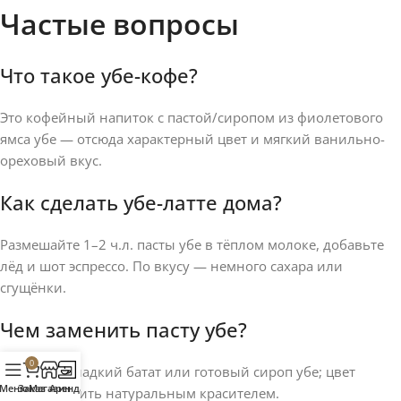
Частые вопросы
Что такое убе-кофе?
Это кофейный напиток с пастой/сиропом из фиолетового
ямса убе — отсюда характерный цвет и мягкий ванильно-
ореховый вкус.
Как сделать убе-латте дома?
Размешайте 1–2 ч.л. пасты убе в тёплом молоке, добавьте
лёд и шот эспрессо. По вкусу — немного сахара или
сгущёнки.
Чем заменить пасту убе?
0
Подойдёт сладкий батат или готовый сироп убе; цвет
Меню
Заказ
Магазин
Аренда
можно усилить натуральным красителем.