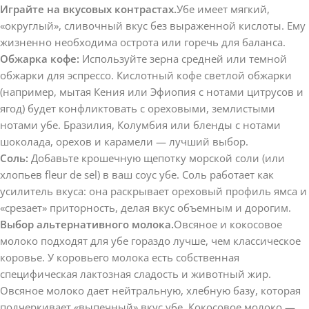
Играйте на вкусовых контрастах.
Убе имеет мягкий,
«округлый», сливочный вкус без выраженной кислоты. Ему
жизненно необходима острота или горечь для баланса.
Обжарка кофе:
Используйте зерна средней или темной
обжарки для эспрессо. Кислотный кофе светлой обжарки
(например, мытая Кения или Эфиопия с нотами цитрусов и
ягод) будет конфликтовать с ореховыми, землистыми
нотами убе. Бразилия, Колумбия или бленды с нотами
шоколада, орехов и карамели — лучший выбор.
Соль:
Добавьте крошечную щепотку морской соли (или
хлопьев fleur de sel) в ваш соус убе. Соль работает как
усилитель вкуса: она раскрывает ореховый профиль ямса и
«срезает» приторность, делая вкус объемным и дорогим.
Выбор альтернативного молока.
Овсяное и кокосовое
молоко подходят для убе гораздо лучше, чем классическое
коровье. У коровьего молока есть собственная
специфическая лактозная сладость и животный жир.
Овсяное молоко дает нейтральную, хлебную базу, которая
подчеркивает «выпечный» вкус убе. Кокосовое молоко —