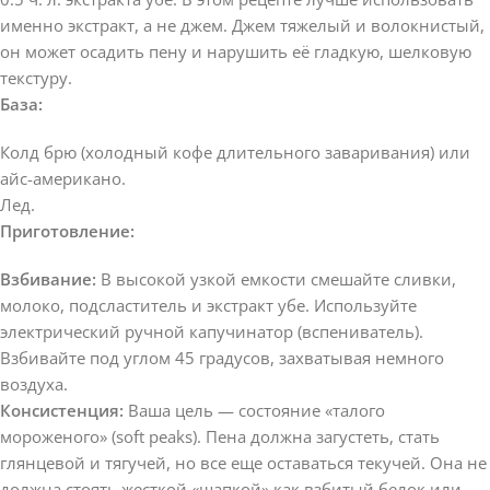
именно экстракт, а не джем. Джем тяжелый и волокнистый,
он может осадить пену и нарушить её гладкую, шелковую
текстуру.
База:
Колд брю (холодный кофе длительного заваривания) или
айс-американо.
Лед.
Приготовление:
Взбивание:
В высокой узкой емкости смешайте сливки,
молоко, подсластитель и экстракт убе. Используйте
электрический ручной капучинатор (вспениватель).
Взбивайте под углом 45 градусов, захватывая немного
воздуха.
Консистенция:
Ваша цель — состояние «талого
мороженого» (soft peaks). Пена должна загустеть, стать
глянцевой и тягучей, но все еще оставаться текучей. Она не
должна стоять жесткой «шапкой» как взбитый белок или