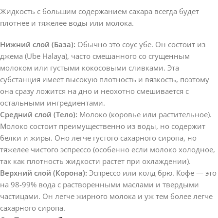
Жидкость с большим содержанием сахара всегда будет
плотнее и тяжелее воды или молока.
Нижний слой (База):
Обычно это соус убе. Он состоит из
джема (Ube Halaya), часто смешанного со сгущенным
молоком или густыми кокосовыми сливками. Эта
субстанция имеет высокую плотность и вязкость, поэтому
она сразу ложится на дно и неохотно смешивается с
остальными ингредиентами.
Средний слой (Тело):
Молоко (коровье или растительное).
Молоко состоит преимущественно из воды, но содержит
белки и жиры. Оно легче густого сахарного сиропа, но
тяжелее чистого эспрессо (особенно если молоко холодное,
так как плотность жидкости растет при охлаждении).
Верхний слой (Корона):
Эспрессо или колд брю. Кофе — это
на 98-99% вода с растворенными маслами и твердыми
частицами. Он легче жирного молока и уж тем более легче
сахарного сиропа.