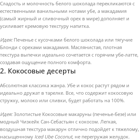
Сладость и молочность белого шоколада перекликаются с
естественными ванильными нотами убе, а макадамия
(самый жирный и сливочный орех в мире) дополняет и
усиливает кремовую текстуру напитка.
Идея:
Печенье с кусочками белого шоколада или тягучие
Блонди с орехами макадамия. Маслянистая, плотная
текстура выпечки идеально сочетается с горячим убе-латте,
создавая ощущение полного комфорта.
2. Кокосовые десерты
Абсолютная классика жанра. Убе и кокос растут рядом и
идеально дружат в тарелке. Все, что содержит кокосовую
стружку, молоко или сливки, будет работать на 100%.
Идея:
Золотистые Кокосовые макаруны (печенье-безе) или
модный Чизкейк Сан-Себастьян с кокосом. Легкая,
воздушная текстура макарун отлично подойдет к тяжелому,
насыщенному
Iced Ube Coconut
, не перегружая желудок.