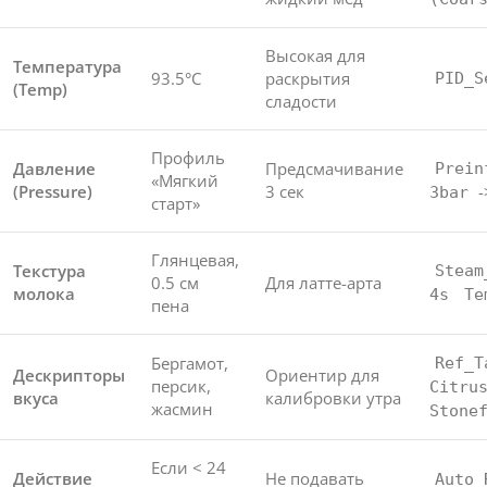
Высокая для
Температура
93.5°C
раскрытия
PID_S
(Temp)
сладости
Профиль
Давление
Предсмачивание
Prein
«Мягкий
(Pressure)
3 сек
-
3bar
старт»
Глянцевая,
Текстура
Steam
0.5 см
Для латте-арта
молока
4s
Te
пена
Бергамот,
Ref_T
Дескрипторы
Ориентир для
персик,
Citru
вкуса
калибровки утра
жасмин
Stone
Если < 24
Действие
Не подавать
Auto_