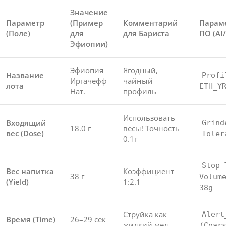
Значение
Параметр
(Пример
Комментарий
Параме
(Поле)
для
для Бариста
ПО (AI
Эфиопии)
Эфиопия
Ягодный,
Название
Profi
Иргачефф
чайный
лота
ETH_Y
Нат.
профиль
Использовать
Входящий
Grind
18.0 г
весы! Точность
вес (Dose)
Toler
0.1г
Stop_
Вес напитка
Коэффициент
38 г
Volum
(Yield)
1:2.1
38g
Струйка как
Alert
Время (Time)
26–29 сек
жидкий мед
(Coar