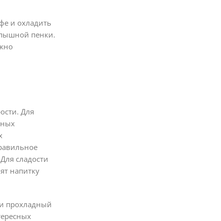
фе и охладить
я пышной пенки.
ожно
ости. Для
вных
х
правильное
Для сладости
ят напитку
 и прохладный
тересных