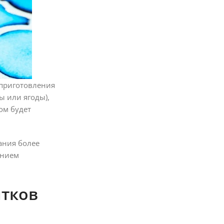
 приготовления
 или ягоды),
ом будет
ания более
ением
итков