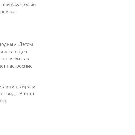
я или фруктовые
апитка.
олодным. Летом
иентов. Для
 это взбить в
ет настроение
молока и сиропа
го вида. Важно
чить