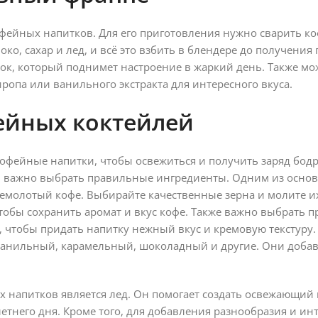
фейных напитков. Для его приготовления нужно сварить ко
ко, сахар и лед, и всё это взбить в блендере до получени
ок, который поднимет настроение в жаркий день. Также м
опа или ванильного экстракта для интересного вкуса.
ейных коктейлей
фейные напитки, чтобы освежиться и получить заряд бодр
в важно выбрать правильные ингредиенты. Одним из осно
емолотый кофе. Выбирайте качественные зерна и молите и
тобы сохранить аромат и вкус кофе. Также важно выбрать 
чтобы придать напитку нежный вкус и кремовую текстуру. 
анильный, карамельный, шоколадный и другие. Они добав
 напитков является лед. Он помогает создать освежающий
етнего дня. Кроме того, для добавления разнообразия и ин