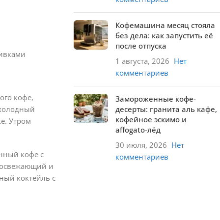
Кофемашина месяц стояла
без дела: как запустить её
после отпуска
ливками
1 августа, 2026
Нет
комментариев
ого кофе,
Замороженные кофе-
десерты: гранита аль кафе,
 холодный
кофейное эскимо и
е. Утром
affogato-лёд
30 июля, 2026
Нет
нный кофе с
комментариев
т освежающий и
ный коктейль с