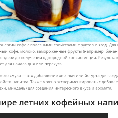
энергии кофе с полезными свойствами фруктов и ягод. Для
ный кофе, молоко, замороженные фрукты (например, бананы
блендере до получения однородной консистенции. Результат
 для начала дня или перекуса.
ого смузи — это добавление овсянки или йогурта для созд
ойств напитка. Также можно экспериментировать с добавл
хи, миндаль) для создания интересного вкуса и аромата.
мире летних кофейных нап