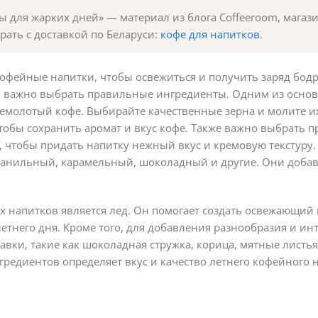
 для жарких дней» — материал из блога Coffeeroom, магази
рать с доставкой по Беларуси:
кофе для напитков
.
фейные напитки, чтобы освежиться и получить заряд бодр
в важно выбрать правильные ингредиенты. Одним из осно
емолотый кофе. Выбирайте качественные зерна и молите и
тобы сохранить аромат и вкус кофе. Также важно выбрать 
чтобы придать напитку нежный вкус и кремовую текстуру. 
анильный, карамельный, шоколадный и другие. Они добав
 напитков является лед. Он помогает создать освежающий
етнего дня. Кроме того, для добавления разнообразия и ин
авки, такие как шоколадная стружка, корица, мятные листь
редиентов определяет вкус и качество летнего кофейного н