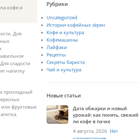
Рубрики
на кофе и
Uncategorized
Истории кофейных зёрен
Кофе и культура
ости. Для
Кофемашины
вных
Лайфаки
х
Рецепты
правильное
Секреты бариста
Для сладости
Чай и культура
ят напитку
 и прохладный
Новые статьи
тересных
я или фруктовые
Дата обжарки и новый
апитка.
урожай: как понять, свежий
ли кофе в пачке
4 августа, 2026
Нет
комментариев