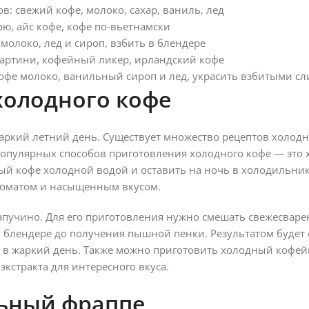
: свежий кофе, молоко, сахар, ваниль, лед
, айс кофе, кофе по-вьетнамски
молоко, лед и сироп, взбить в блендере
мартини, кофейный ликер, ирландский кофе
кофе молоко, ванильный сироп и лед, украсить взбитыми с
олодного кофе
ркий летний день. Существует множество рецептов холодн
популярных способов приготовления холодного кофе — это
тый кофе холодной водой и оставить на ночь в холодильник
роматом и насыщенным вкусом.
апучино. Для его приготовления нужно смешать свежесваре
 в блендере до получения пышной пенки. Результатом буде
 в жаркий день. Также можно приготовить холодный кофей
кстракта для интересного вкуса.
льный фраппе