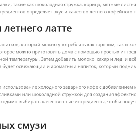
авки, такие как шоколадная стружка, корица, мятные листь
редиентов определяет вкус и качество летнего кофейного н
 летнего латте
апитков, который можно употреблять как горячим, так и х
которое можно приготовить дома с помощью простых ингред
ной температуры. Затем добавить молоко, сахар и лед, и всё
м будет освежающий и ароматный напиток, который подним
то использование холодного заварного кофе с добавлением 
 сливками или шоколадной стружкой для создания эффектно
обходимо выбирать качественные ингредиенты, чтобы полу
ных смузи