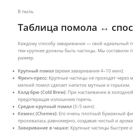
В пыль
Таблица помола ↔ спо
Каждому способу заваривания — свой идеальный п
тем крупнее должны быть частицы. Мы составили 
размер.
Крупный помол
(время заваривания 4–10 мин):
Френч-пресс:
Крупные частицы не проходят через 
мелкий помол сделает напиток мутным и горьким.
Колд-брю (Cold Brew):
При настаивании в холодной в
предотвращая излишнюю горечь.
Средне-крупный помол
(3–5 мин):
Кемекс (Chemex):
Его очень плотный бумажный филь
проливалась равномерно, создавая чистый и арома
Заваривание в чашке:
Крупные частицы быстрее и 