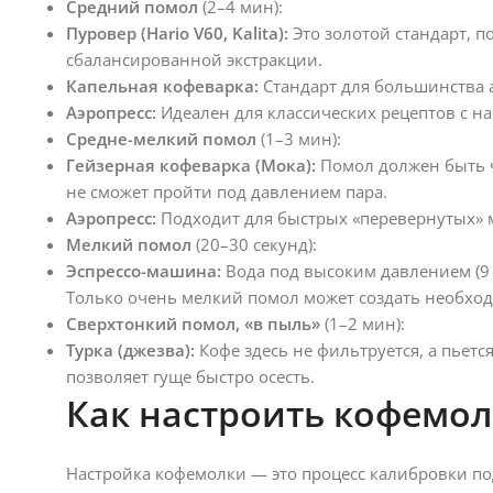
Средний помол
(2–4 мин):
Пуровер (Hario V60, Kalita):
Это золотой стандарт, 
сбалансированной экстракции.
Капельная кофеварка:
Стандарт для большинства 
Аэропресс:
Идеален для классических рецептов с на
Средне-мелкий помол
(1–3 мин):
Гейзерная кофеварка (Мока):
Помол должен быть чу
не сможет пройти под давлением пара.
Аэропресс:
Подходит для быстрых «перевернутых» 
Мелкий помол
(20–30 секунд):
Эспрессо-машина:
Вода под высоким давлением (9 
Только очень мелкий помол может создать необхо
Сверхтонкий помол, «в пыль»
(1–2 мин):
Турка (джезва):
Кофе здесь не фильтруется, а пьетс
позволяет гуще быстро осесть.
Как настроить кофемол
Настройка кофемолки — это процесс калибровки по