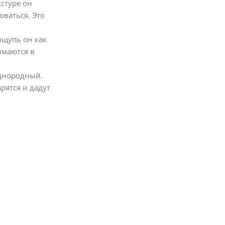
стуре он
оваться. Это
 ощупь он как
имаются в
однородный.
рятся и дадут