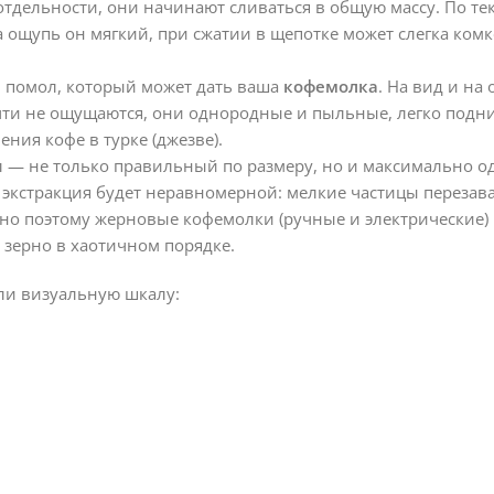
тдельности, они начинают сливаться в общую массу. По тек
а ощупь он мягкий, при сжатии в щепотке может слегка комк
помол, который может дать ваша
кофемолка
. На вид и на
чти не ощущаются, они однородные и пыльные, легко подн
ния кофе в турке (джезве).
— не только правильный по размеру, но и максимально 
, экстракция будет неравномерной: мелкие частицы перезава
енно поэтому жерновые кофемолки (ручные и электрические)
 зерно в хаотичном порядке.
ли визуальную шкалу: