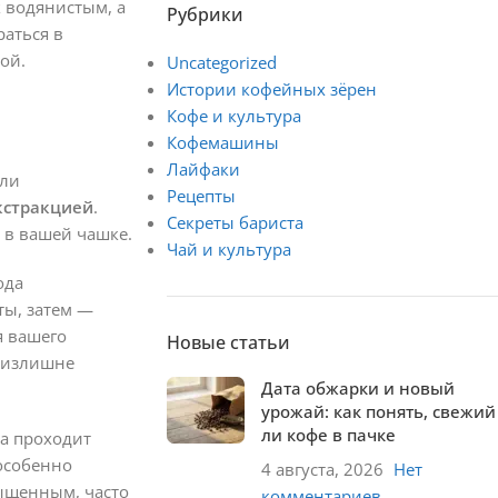
 водянистым, а
Рубрики
аться в
ой.
Uncategorized
Истории кофейных зёрен
Кофе и культура
Кофемашины
Лайфаки
оли
Рецепты
кстракцией
.
Секреты бариста
 в вашей чашке.
Чай и культура
ода
ты, затем —
я вашего
Новые статьи
т излишне
Дата обжарки и новый
урожай: как понять, свежий
ли кофе в пачке
да проходит
 особенно
4 августа, 2026
Нет
сыщенным, часто
комментариев