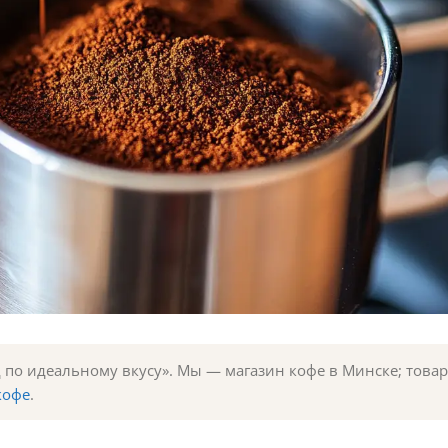
д по идеальному вкусу». Мы — магазин кофе в Минске; товар
кофе
.