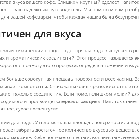
ства вкуса вашего кофе. Слишком крупный сделает напиток
oom
— ваш надежный путеводитель. Мы поможем вам разобр
для вашей кофеварки, чтобы каждая чашка была безупречн
тичен для вкуса
яемый химический процесс, где горячая вода выступает в р
ых и ароматических соединений. Этот процесс называется
э
корость и полноту этого процесса, определяя конечный вкус
тем больше совокупная площадь поверхности всех частиц. В
ымывает компоненты. Сначала выходят яркие, кислотные но
рькие, тяжелые соединения. Если помол слишком мелкий дл
обходимого и произойдет
«переэкстракция»
. Напиток стане
ятное, сухое послевкусие.
твий для воды. У него меньшая площадь поверхности, и во
спевает забрать достаточное количество вкусовых веществ,
оэкстракция»
. Кофе получается пустым, водянистым, нена