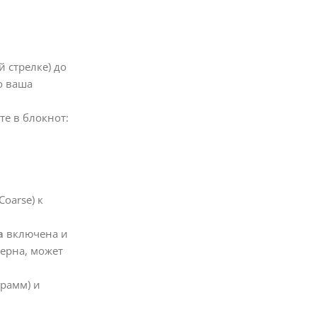
 стрелке) до
о ваша
те в блокнот:
oarse) к
а
включена и
зерна, может
рамм) и