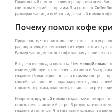
Правильный помол — ключ к раскрытию всего богат
слишком мелкий — горьким. Эта статья от
CoffeeR
размерах частиц и выбрать идеальный
помол кофе
Почему помол кофе кри
Представьте, что приготовление кофе — это управл
растворителя, извлекающего из зерен сотни вкусов
Размер частиц молотого кофе напрямую влияет на с
Всё дело в площади контакта. Чем
мелкий помол
, 
взаимодействует с кофе очень активно и быстро в
сладкие, сбалансированные, и в самом конце — го
способа заваривания, вода задержится дольше не
горьким, терпким, «плоским», оставляя во рту непри
Напротив,
крупный помол
создает меньше препятс
сквозь него слишком быстро. В результате она не у
сладких и сложных. Это состояние называется
«нед