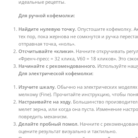
идеальные рецепты.
Для ручной кофемолки:
Найдите нулевую точку.
Опустошите кофемолку. Ак
тех пор, пока жернова не сомкнутся и ручка перес
отправная точка, «ноль».
Отсчитывайте «клики».
Начните откручивать регул
«Френч-пресс = 32 клика, V60 = 18 кликов». Это сэ
Начинайте с рекомендованного.
Используйте нашу 
Для электрической кофемолки:
Изучите шкалу.
Обычно на электрических моделях е
мелкому (Fine). Прочитайте инструкцию, чтобы по
Настраивайте на ходу.
Большинство производителе
мелет зерна, или когда она пуста. Изменение наст
повредить механизм.
Делайте пробный помол.
Начните с рекомендованн
оцените результат визуально и тактильно.