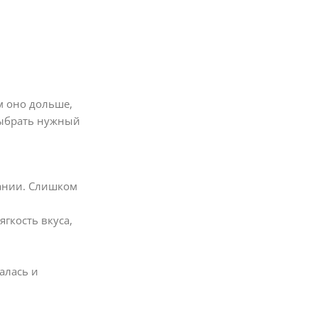
м оно дольше,
выбрать нужный
вании. Слишком
гкость вкуса,
алась и