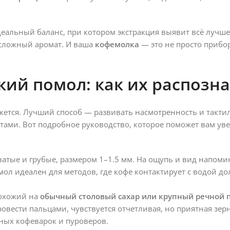
еальный баланс, при котором экстракция выявит всё лучшее
 сложный аромат. И ваша
кофемолка
— это не просто прибо
кий помол: как их распозна
жется. Лучший способ — развивать насмотренность и такт
ами. Вот подробное руководство, которое поможет вам ув
атые и грубые, размером 1–1.5 мм. На ощупь и вид напом
омол идеален для методов, где кофе контактирует с водой до
охожий на
обычный столовый сахар или крупный речной 
ровести пальцами, чувствуется отчетливая, но приятная зерн
ных кофеварок и пуроверов.