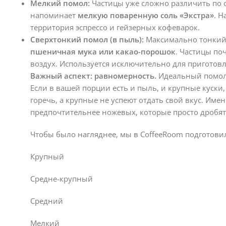
Мелкий помол:
Частицы уже сложно различить по о
напоминает
мелкую поваренную соль «Экстра»
. Н
территория эспрессо и гейзерных кофеварок.
Сверхтонкий помол (в пыль):
Максимально тонкий 
пшеничная мука или какао-порошок
. Частицы по
воздух. Используется исключительно для приготовле
Важный аспект: равномерность.
Идеальный помол 
Если в вашей порции есть и пыль, и крупные куски
горечь, а крупные не успеют отдать свой вкус. Им
предпочтительнее ножевых, которые просто дробят
Чтобы было нагляднее, мы в CoffeeRoom подготови
Крупный
Средне-крупный
Средний
Мелкий