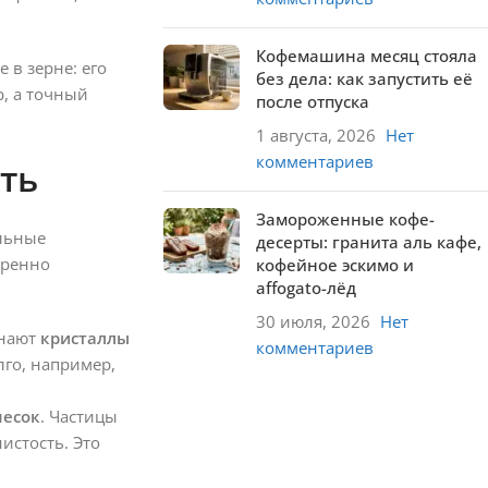
Кофемашина месяц стояла
 в зерне: его
без дела: как запустить её
р, а точный
после отпуска
1 августа, 2026
Нет
комментариев
ть
Замороженные кофе-
ильные
десерты: гранита аль кафе,
еренно
кофейное эскимо и
affogato-лёд
30 июля, 2026
Нет
инают
кристаллы
комментариев
лго, например,
песок
. Частицы
истость. Это