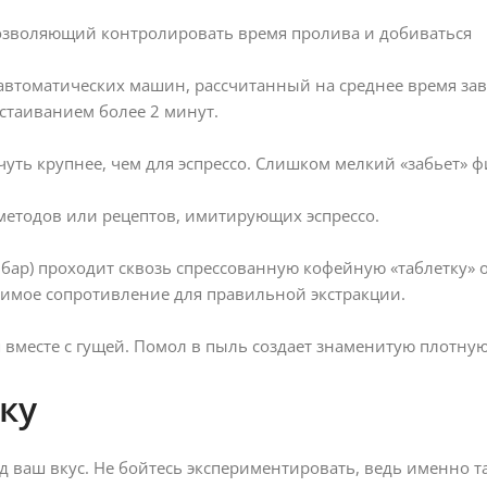
позволяющий контролировать время пролива и добиваться
автоматических машин, рассчитанный на среднее время за
стаиванием более 2 минут.
ть крупнее, чем для эспрессо. Слишком мелкий «забьет» ф
методов или рецептов, имитирующих эспрессо.
бар) проходит сквозь спрессованную кофейную «таблетку» 
димое сопротивление для правильной экстракции.
я вместе с гущей. Помол в пыль создает знаменитую плотную
ку
д ваш вкус. Не бойтесь экспериментировать, ведь именно т