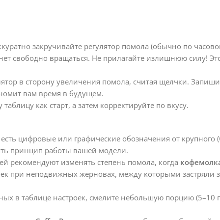
куратно закручивайте регулятор помола (обычно по часовой
танет свободно вращаться. Не прилагайте излишнюю силу! Эт
ятор в сторону увеличения помола, считая щелчки. Запиши
кономит вам время в будущем.
таблицу как старт, а затем корректируйте по вкусу.
сть цифровые или графические обозначения от крупного (C
нять принцип работы вашей модели.
й рекомендуют изменять степень помола, когда
кофемолк
роек при неподвижных жерновах, между которыми застряли 
ых в таблице настроек, смелите небольшую порцию (5–10 г