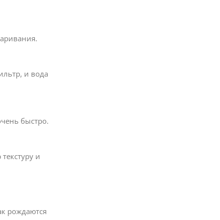
варивания.
ильтр, и вода
очень быстро.
 текстуру и
ак рождаются