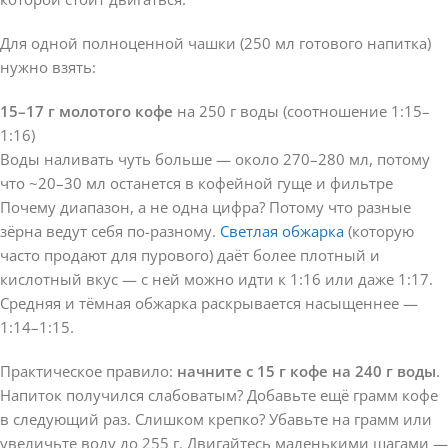
Для одной полноценной чашки (250 мл готового напитка)
нужно взять:
15–17 г молотого кофе
на 250 г воды (соотношение 1:15–
1:16)
Воды наливать чуть больше — около 270–280 мл, потому
что ~20–30 мл останется в кофейной гуще и фильтре
Почему диапазон, а не одна цифра? Потому что разные
зёрна ведут себя по-разному.
Светлая обжарка
(которую
часто продают для пурового) даёт более плотный и
кислотный вкус — с ней можно идти к 1:16 или даже 1:17.
Средняя и тёмная обжарка раскрывается насыщеннее —
1:14–1:15.
Практическое правило:
начните с 15 г кофе на 240 г воды
.
Напиток получился слабоватым? Добавьте ещё грамм кофе
в следующий раз. Слишком крепко? Убавьте на грамм или
увеличьте воду до 255 г. Двигайтесь маленькими шагами —