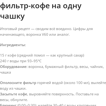
фильтр-кофе на одну
чашку
Итоговый рецепт — сводим всё воедино. Цифры для
начинающего, воронка V60 или аналог.
Ингредиенты:
15 г кофе (средний помол — как крупный сахар)
240 г воды при 93–95°C
Оборудование:
воронка, бумажный фильтр, весы, чайник,
чашка
Ополосните фильтр
горячей водой (около 100 мл), вылейте
воду из чашки.
Засыпьте кофе
, выровняйте поверхность. Поставьте на
весы, обнулите.
Блюминг
(0:00–0:30): налейте 30–40 г воды круговыми