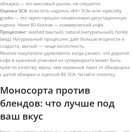
обжарки — это массовый рынок, не спешелти.
Оценка SCA
: если есть надпись «84+ SCA» или «specialty
grade» — это зерно прошло независимую дегустационную
оценку. Ниже 80 баллов — коммерческий кофе.
Процессинг
: washed (мытый), natural (натуральный), honey
(мёд). Натуральный процессинг даёт больше ягодности и
сладости, мытый — чище кислотность.
Многие покупатели удивляются, когда узнают, что дорогой
кофе в красивой упаковке из супермаркета может быть
хуже по качеству зерна, чем скромный пакет от обжарщика
с датой обжарки и оценкой 86 SCA. Читайте этикетку.
Моносорта против
блендов: что лучше под
ваш вкус
Спор «моносорта vs бленды» в кофейном сообществе — это