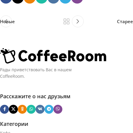
Новые
Старее
Рады приветствовать Вас в нашем
CoffeeRoom.
Расскажите о нас друзьям
Категории
Кофе