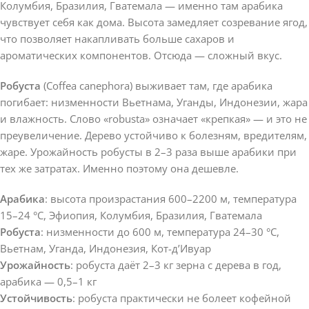
Колумбия, Бразилия, Гватемала — именно там арабика
чувствует себя как дома. Высота замедляет созревание ягод,
что позволяет накапливать больше сахаров и
ароматических компонентов. Отсюда — сложный вкус.
Робуста
(Coffea canephora) выживает там, где арабика
погибает: низменности Вьетнама, Уганды, Индонезии, жара
и влажность. Слово «robusta» означает «крепкая» — и это не
преувеличение. Дерево устойчиво к болезням, вредителям,
жаре. Урожайность робусты в 2–3 раза выше арабики при
тех же затратах. Именно поэтому она дешевле.
Арабика
: высота произрастания 600–2200 м, температура
15–24 °C, Эфиопия, Колумбия, Бразилия, Гватемала
Робуста
: низменности до 600 м, температура 24–30 °C,
Вьетнам, Уганда, Индонезия, Кот-д’Ивуар
Урожайность
: робуста даёт 2–3 кг зерна с дерева в год,
арабика — 0,5–1 кг
Устойчивость
: робуста практически не болеет кофейной