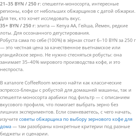
21–35 BYN / 250 г
: спешелти-моносорта, интересные
регионы, кофе от небольших обжарщиков с датой обжарки.
Для тех, кто хочет исследовать вкус.
35+ BYN / 250 г
: элита — Kenya AA, Гейша, Йемен, редкие
лоты. Для осознанного дегустирования.
Робуста сама по себе (100%) в зёрнах стоит 6–10 BYN за 250 г
— это честная цена за качественное вьетнамское или
угандийское зерно. Не нужно стесняться робусты: она
занимает 35–40% мирового производства кофе, и это
неспроста.
В каталоге CoffeeRoom можно найти как классические
эспрессо-бленды с робустой для домашней машины, так и
спешелти-моносорта арабики под фильтр — с описанием
вкусового профиля, что помогает выбрать зерно без
лишних экспериментов. Если сомневаетесь, с чего начать,
изучите
советы обжарщика по выбору зернового кофе для
дома
— там разобраны конкретные критерии под разные
бюджеты и сценарии.