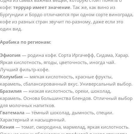
кофе:
терруар имеет значение
. Так же, как вино из
Бургундии и Бордо отличаются при одном сорте винограда,
кофе из разных стран звучит по-разному, даже если это
один вид.
Арабика по регионам:
Эфиопия
— родина кофе. Сорта Иргачефф, Сидама, Харар.
Яркая кислотность, ягоды, цветочность, иногда чай.
Лучший фильтр-кофе.
Колумбия
— мягкая кислотность, красные фрукты,
карамель, сбалансированный вкус. Универсальный выбор.
Бразилия
— низкая кислотность, орехи, шоколад,
карамель. Основа большинства блендов. Отличный выбор
для молочных напитков.
Гватемала
— тёмный шоколад, дымность, специи.
Характерный и насыщенный.
Кения
— томат, смородина, мармелад, яркая кислотность.
Один из самых обсуждаемых профилей в мире спешелти.