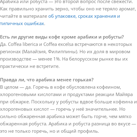
Арабика или робуста — это второй вопрос после свежести.
Как правильно хранить зерно, чтобы оно не теряло аромат,
читайте в материале
об упаковке, сроках хранения и
типичных ошибках
.
Есть ли другие виды кофе кроме арабики и робусты?
Да. Coffea liberica и Coffea excelsa встречаются в некоторых
регионах (Малайзия, Филиппины). Но их доля в мировом
производстве — менее 1%. На белорусском рынке вы их
практически не встретите.
Правда ли, что арабика менее горькая?
В целом — да. Горечь в кофе обусловлена кофеином,
хлорогеновыми кислотами и продуктами реакции Майяра
при обжарке. Поскольку у робусты вдвое больше кофеина и
хлорогеновых кислот — горечь у неё значительнее. Но
сильно обжаренная арабика может быть горче, чем мягко
обжаренная робуста. Арабика и робуста разница во вкусе —
это не только горечь, но и общий профиль.