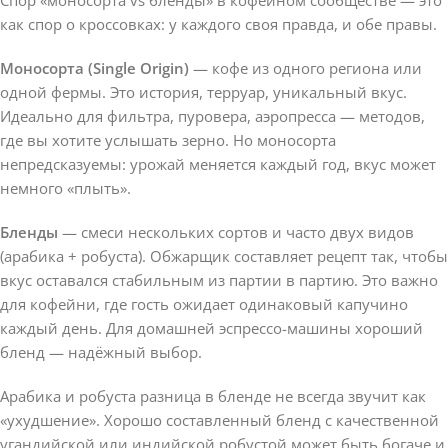
как спор о кроссовках: у каждого своя правда, и обе правы.
Моносорта (Single Origin)
— кофе из одного региона или
одной фермы. Это история, терруар, уникальный вкус.
Идеально для фильтра, пуровера, аэропресса — методов,
где вы хотите услышать зерно. Но моносорта
непредсказуемы: урожай меняется каждый год, вкус может
немного «плыть».
Бленды
— смеси нескольких сортов и часто двух видов
(арабика + робуста). Обжарщик составляет рецепт так, чтобы
вкус оставался стабильным из партии в партию. Это важно
для кофейни, где гость ожидает одинаковый капучино
каждый день. Для домашней эспрессо-машины хороший
бленд — надёжный выбор.
Арабика и робуста разница в бленде не всегда звучит как
«ухудшение». Хорошо составленный бленд с качественной
угандийской или индийской робустой может быть богаче и