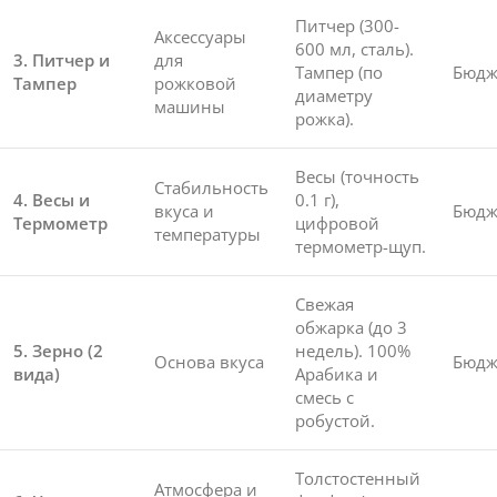
Питчер (300-
Аксессуары
600 мл, сталь).
3. Питчер и
для
Тампер (по
Бюдж
Тампер
рожковой
диаметру
машины
рожка).
Весы (точность
Стабильность
4. Весы и
0.1 г),
вкуса и
Бюдж
Термометр
цифровой
температуры
термометр-щуп.
Свежая
обжарка (до 3
5. Зерно (2
недель). 100%
Основа вкуса
Бюдж
вида)
Арабика и
смесь с
робустой.
Толстостенный
Атмосфера и