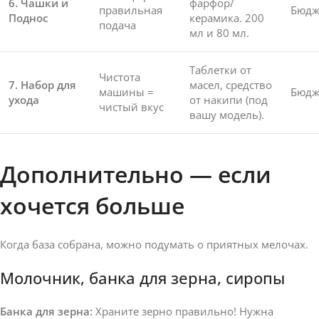
6. Чашки и
фарфор/
правильная
Бюдж
Поднос
керамика. 200
подача
мл и 80 мл.
Таблетки от
Чистота
7. Набор для
масел, средство
машины =
Бюдж
ухода
от накипи (под
чистый вкус
вашу модель).
Дополнительно — если
хочется больше
Когда база собрана, можно подумать о приятных мелочах.
Молочник, банка для зерна, сиропы
Банка для зерна:
Храните зерно правильно! Нужна