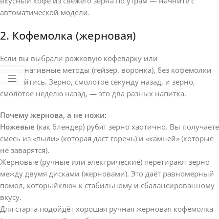
вкусный кофе из свежего зерна по утрам — начните с
автоматической модели.
2. Кофемолка (жерновая)
Если вы выбрали рожковую кофеварку или
альтернативные методы (гейзер, воронка), без кофемолки
не обойтись. Зерно, смолотое секунду назад, и зерно,
смолотое неделю назад, — это два разных напитка.
Почему жернова, а не ножи:
Ножевые
(как блендер) рубят зерно хаотично. Вы получаете
смесь из «пыли» (которая даст горечь) и «камней» (которые
не заварятся).
Жерновые (ручные или электрические) перетирают зерно
между двумя дисками (жерновами). Это даёт равномерный
помол, которыйключ к стабильному и сбалансированному
вкусу.
Для старта подойдёт хорошая ручная жерновая кофемолка