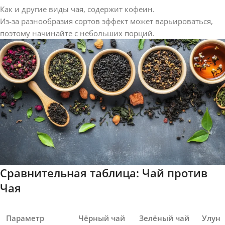
Как и другие виды чая, содержит кофеин.
Из-за разнообразия сортов эффект может варьироваться,
поэтому начинайте с небольших порций.
Сравнительная таблица: Чай против
Чая
Параметр
Чёрный чай
Зелёный чай
Улун