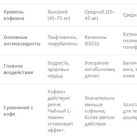
Уровень
Высокий
Средний (20–
Средн
кофеина
(40–70 мг)
45 мг)
Катех
Основные
Теафлавины,
Катехины
поли
антиоксиданты
теарубигины
(EGCG)
поли
Бодрость,
Ускорение
Балан
Главное
здоровье
метаболизма,
веса,
воздействие
сердца
детокс
кожи
Кофеин
действует
Значительно
резче.
меньше
Золот
Сравнение с
Чайный L-
кофеина,
для те
кофе
теанин
более мягкое
альте
сглаживает
действие.
эффект.