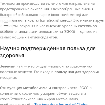
Технология производства зелёного чая направлена на
предотвращение окисления. Свежесобранные листья
быстро обрабатывают паром (японский метод) или
прожаривают в котлах (китайский метод). Это инактивирует
ферменты, сохраняя в чае высокий уровень
катехинов
,
особенно галлата эпигаллокатехина (EGCG) — одного из
самых мощных
антиоксидантов
.
Научно подтверждённая польза для
здоровья
Зелёный чай — настоящий чемпион по содержанию
полезных веществ. Его вклад в
пользу чая для здоровья
неоценим.
Стимуляция метаболизма и контроль веса.
EGCG в
сочетании с кофеином ускоряет обмен веществ и
способствует окислению жиров.Мета-анализ,
опубликованный в
The American Journal of Clinical