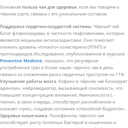
Основная
польза чая для здоровья
, если мы говорим о
чёрном сорте, связана с его уникальным составом.
Поддержка сердечно-сосудистой системы.
Чёрный чай
богат флавоноидами, в частности теафлавинами, которые
являются мощными антиоксидантами. Они помогают
снижать уровень «плохого» холестерина (ЛПНП) и
триглицеридов.Исследование, опубликованное в журнале
Preventive Medicine
, показало, что регулярное
употребление трёх и более чашек чёрного чая в день
связано со снижением риска сердечных приступов на 11%.
Улучшение работы мозга.
Кофеин в чёрном чае блокирует
аденозин, нейромедиатор, вызывающий сонливость, что
повышает концентрацию внимания. Аминокислота L-
теанин, в свою очередь, способствует расслаблению и
снижает стресс, создавая состояние «спокойной бодрости».
Здоровье кишечника.
Полифенолы чёрного чая
способствуют росту полезных бактерий в кишечнике и