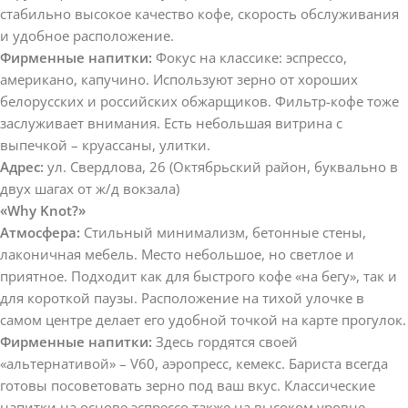
стабильно высокое качество кофе, скорость обслуживания
и удобное расположение.
Фирменные напитки:
Фокус на классике: эспрессо,
американо, капучино. Используют зерно от хороших
белорусских и российских обжарщиков. Фильтр-кофе тоже
заслуживает внимания. Есть небольшая витрина с
выпечкой – круассаны, улитки.
Адрес:
ул. Свердлова, 26 (Октябрьский район, буквально в
двух шагах от ж/д вокзала)
«Why Knot?»
Атмосфера:
Стильный минимализм, бетонные стены,
лаконичная мебель. Место небольшое, но светлое и
приятное. Подходит как для быстрого кофе «на бегу», так и
для короткой паузы. Расположение на тихой улочке в
самом центре делает его удобной точкой на карте прогулок.
Фирменные напитки:
Здесь гордятся своей
«альтернативой» – V60, аэропресс, кемекс. Бариста всегда
готовы посоветовать зерно под ваш вкус. Классические
напитки на основе эспрессо также на высоком уровне.