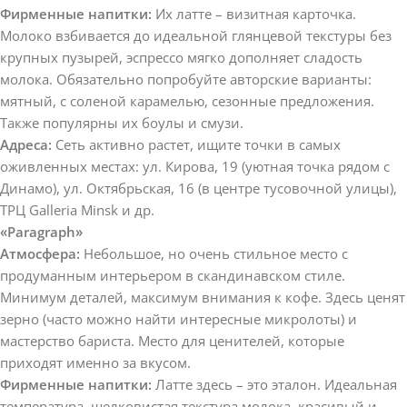
Фирменные напитки:
Их латте – визитная карточка.
Молоко взбивается до идеальной глянцевой текстуры без
крупных пузырей, эспрессо мягко дополняет сладость
молока. Обязательно попробуйте авторские варианты:
мятный, с соленой карамелью, сезонные предложения.
Также популярны их боулы и смузи.
Адреса:
Сеть активно растет, ищите точки в самых
оживленных местах: ул. Кирова, 19 (уютная точка рядом с
Динамо), ул. Октябрьская, 16 (в центре тусовочной улицы),
ТРЦ Galleria Minsk и др.
«Paragraph»
Атмосфера:
Небольшое, но очень стильное место с
продуманным интерьером в скандинавском стиле.
Минимум деталей, максимум внимания к кофе. Здесь ценят
зерно (часто можно найти интересные микролоты) и
мастерство бариста. Место для ценителей, которые
приходят именно за вкусом.
Фирменные напитки:
Латте здесь – это эталон. Идеальная
температура, шелковистая текстура молока, красивый и