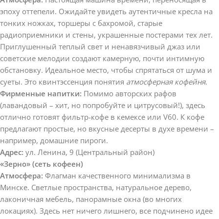
эпоху оттепели. Ожидайте увидеть аутентичные кресла на
тонких ножках, торшеры с бахромой, старые
радиоприемники и стены, украшенные постерами тех лет.
Приглушенный теплый свет и ненавязчивый джаз или
советские мелодии создают камерную, почти интимную
обстановку. Идеальное место, чтобы спрятаться от шума и
суеты. Это квинтэссенция понятия
атмосферная кофейня
.
Фирменные напитки:
Помимо авторских рафов
(лавандовый – хит, но попробуйте и цитрусовый!), здесь
отлично готовят фильтр-кофе в кемексе или V60. К кофе
предлагают простые, но вкусные десерты в духе времени –
например, домашние пироги.
Адрес:
ул. Ленина, 9 (Центральный район)
«Зерно» (сеть кофеен)
Атмосфера:
Флагман качественного минимализма в
Минске. Светлые пространства, натуральное дерево,
лаконичная мебель, панорамные окна (во многих
локациях). Здесь нет ничего лишнего, все подчинено идее