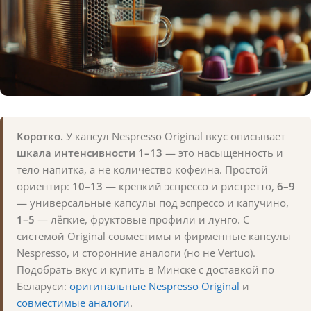
Коротко.
У капсул Nespresso Original вкус описывает
шкала интенсивности 1–13
— это насыщенность и
тело напитка, а не количество кофеина. Простой
ориентир:
10–13
— крепкий эспрессо и ристретто,
6–9
— универсальные капсулы под эспрессо и капучино,
1–5
— лёгкие, фруктовые профили и лунго. С
системой Original совместимы и фирменные капсулы
Nespresso, и сторонние аналоги (но не Vertuo).
Подобрать вкус и купить в Минске с доставкой по
Беларуси:
оригинальные Nespresso Original
и
совместимые аналоги
.