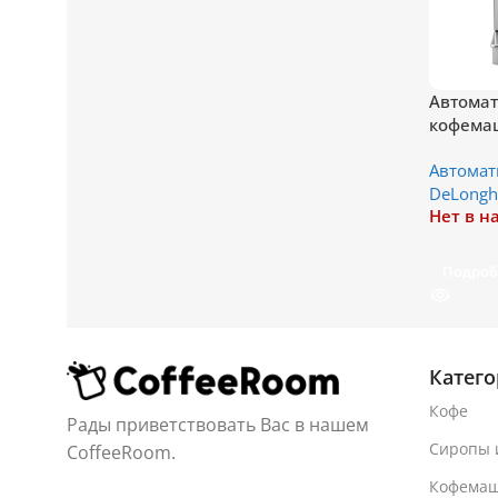
Автомат
кофема
Magnific
Автома
DeLongh
Нет в н
Подроб
Катег
Кофе
Рады приветствовать Вас в нашем
Сиропы 
CoffeeRoom.
Кофема