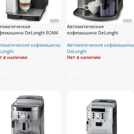
томатическая
Автоматическая
фемашина DeLonghi ECAM
кофемашина DeLonghi
.460 B
Magnifica Automatic
томатические кофемашины
Автоматические кофемашины
Cappuccino ESAM 3500
Longhi
DeLonghi
т в наличии
Нет в наличии
одробнее
Подробнее