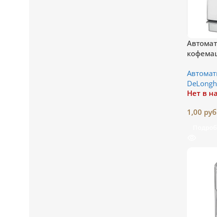
Автомат
кофема
23.460 S
Автома
DeLongh
Нет в н
1,00
руб
Подроб