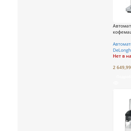
Автомат
кофемаш
6904
Автома
DeLongh
Нет в н
2 649,9
Подроб