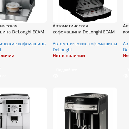
ическая
Автоматическая
Ав
шина DeLonghi ECAM
кофемашина DeLonghi ECAM
ко
23.120 B
25
тические кофемашины
Автоматические кофемашины
Ав
i
DeLonghi
De
аличии
Нет в наличии
Не
.
Подробнее
П
нее