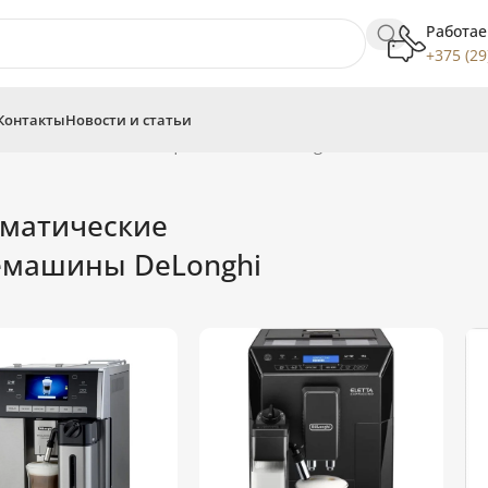
Работае
+375 (29
Контакты
Новости и статьи
ны
Автоматические кофемашины DeLonghi
матические
емашины DeLonghi