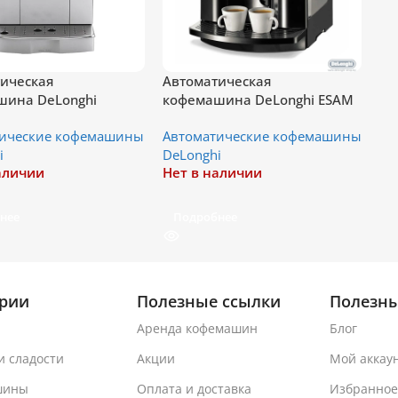
ическая
Автоматическая
шина DeLonghi
кофемашина DeLonghi ESAM
a S ECAM 22.110 B
3000 B
тические кофемашины
Автоматические кофемашины
i
DeLonghi
аличии
Нет в наличии
нее
Подробнее
ории
Полезные ссылки
Полезны
Аренда кофемашин
Блог
и сладости
Акции
Мой аккау
шины
Оплата и доставка
Избранное