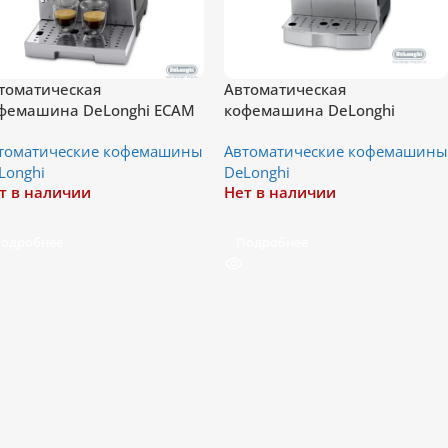
томатическая
Автоматическая
фемашина DeLonghi ECAM
кофемашина DeLonghi
0.31 SB
Magnifica S ECAM 22.110 SB
томатические кофемашины
Автоматические кофемашины
Longhi
DeLonghi
т в наличии
Нет в наличии
одробнее
Подробнее