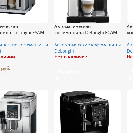
ическая
Автоматическая
Ав
ина Delonghi ESAM
кофемашина Delonghi ECAM
ко
44.664
23
тические кофемашины
Автоматические кофемашины
Ав
i
DeLonghi
De
аличии
Нет в наличии
Не
9
руб.
Подробнее
П
нее