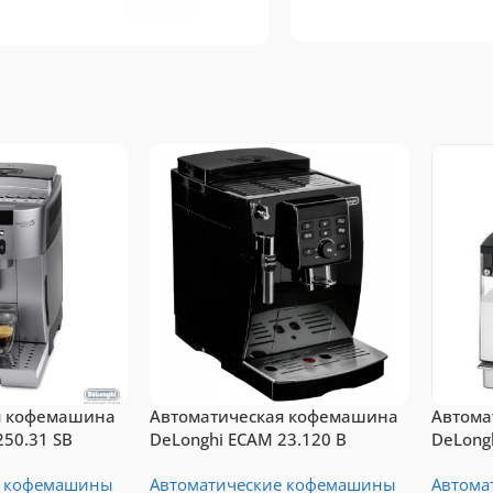
Dolce Gusto
espresso
Топ-10 капсул для
Vertuo
системы Dolce
п-10 капсул для
Gusto
стемы Nespresso
Vertuo
Подробнее
рейти
я кофемашина
Автоматическая кофемашина
Автома
250.31 SB
DeLonghi ECAM 23.120 B
DeLong
е кофемашины
Автоматические кофемашины
Автома