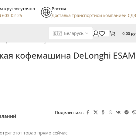
м круглосуточно
Россия
) 603-02-25
Доставка транспортной компанией СД
0,00
ру
 кофемашина DeLonghi ESAM 3000 B
кая кофемашина DeLonghi ESAM
Поделиться :
желаний
отрят этот товар прямо сейчас!