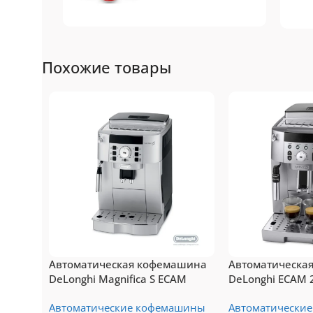
Nespresso
N
Похожие товары
Original
Топ-10 капсул для
То
системы Nespresso
си
Подробнее
Пе
Автоматическая кофемашина
Автоматическа
DeLonghi Magnifica S ECAM
DeLonghi ECAM 
22.110 SB
Автоматические кофемашины
Автоматически