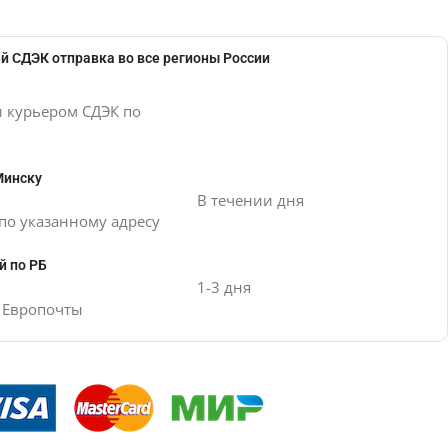
й СДЭК отправка во все регионы России
и курьером СДЭК по
Минску
В течении дня
по указанному адресу
й по РБ
1-3 дня
е Европочты