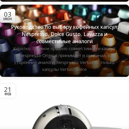
03
ИЮН
Руководство по выбору кофейных капсул:
Nespresso, Dolce Gusto, Lavazza и
совместимые аналоги
Коротко. Главное правило совместимости капсул:
Nespresso Original принимает и оригинал, и
сторонние аналоги; Nespresso Vertuo — только
капсулы Vertuo; Dolce
21
ФЕВ