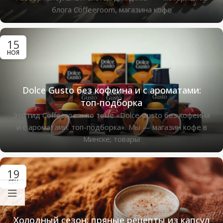
блога Coffeeroom, магазина кофе
15
НОЯ
Dolce Gusto без кофеина и с ароматами:
топ-подборка
Это гид Coffeeroom по теме «Dolce Gusto без кофеина
и с ароматами: топ-подборка». Мы — магазин кофе в
Минске; товары
19
СЕН
Холодный сезон: пряные рецепты из капсул