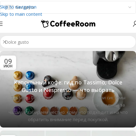
Skip to navigation
Skip to main content
09
ИЮН
Капсульный кофе: гид по Tassimo, Dolce
Gusto и Nespresso — что выбрать
Tassimo, Dolce Gusto или Nespresso — три системы
капсульного кофе с разной философией и ценой за
чашку. Разбираем честно: кому что подходит и на что
обратить внимание перед покупкой.