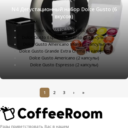
N4 Дегустационный набор Dolce Gusto (6
вкусов)
Dolce Gusto Lungo (4 капсулы)
Dolce Gusto Espresso Intenso (2 капсулы)
Dolce Gusto Americano Miami (2 капсулы)
Dolce Gusto Grande Extra Crema (4 капсулы)
Dolce Gusto Americano (2 капсулы)
Dolce Gusto Espresso (2 капсулы)
1
2
3
›
»
Рады приветствовать Вас в нашем