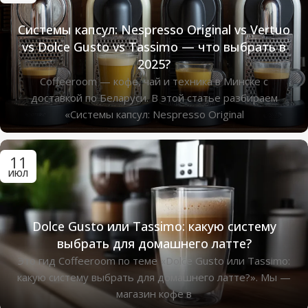
Системы капсул: Nespresso Original vs Vertuo
vs Dolce Gusto vs Tassimo — что выбрать в
2025?
Coffeeroom — кофе, чай и техника в Минске с
доставкой по Беларуси. В этой статье разбираем
«Системы капсул: Nespresso Original
11
ИЮЛ
Dolce Gusto или Tassimo: какую систему
выбрать для домашнего латте?
Это гид Coffeeroom по теме «Dolce Gusto или Tassimo:
какую систему выбрать для домашнего латте?». Мы —
магазин кофе в