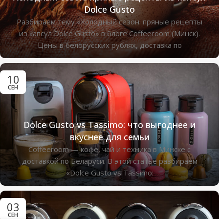
Dolce Gusto
Разбираем тему «Холодный сезон: пряные рецепты
из капсул Dolce Gusto» в блоге Coffeeroom (Минск).
Цены в белорусских рублях, доставка по
10
СЕН
Dolce Gusto vs Tassimo: что выгоднее и
вкуснее для семьи
Coffeeroom — кофе, чай и техника в Минске с
доставкой по Беларуси. В этой статье разбираем
«Dolce Gusto vs Tassimo:
03
СЕН