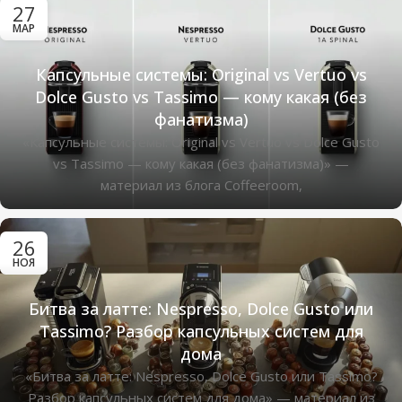
27
МАР
Капсульные системы: Original vs Vertuo vs
Dolce Gusto vs Tassimo — кому какая (без
фанатизма)
«Капсульные системы: Original vs Vertuo vs Dolce Gusto
vs Tassimo — кому какая (без фанатизма)» —
материал из блога Coffeeroom,
26
НОЯ
Битва за латте: Nespresso, Dolce Gusto или
Tassimo? Разбор капсульных систем для
дома
«Битва за латте: Nespresso, Dolce Gusto или Tassimo?
Разбор капсульных систем для дома» — материал из