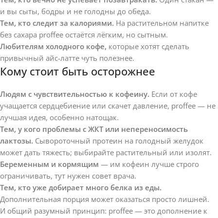
и вы сыты, бодры и не голодны до обеда.
Тем, кто следит за калориями.
На растительном напитке
без сахара proffee остаётся лёгким, но сытным.
Любителям холодного кофе,
которые хотят сделать
привычный айс-латте чуть полезнее.
Кому стоит быть осторожнее
Людям с чувствительностью к кофеину.
Если от кофе
учащается сердцебиение или скачет давление, proffee — не
лучшая идея, особенно натощак.
Тем, у кого проблемы с ЖКТ или непереносимость
лактозы.
Сывороточный протеин на голодный желудок
может дать тяжесть; выбирайте растительный или изолят.
Беременным и кормящим
— им кофеин лучше строго
ограничивать, тут нужен совет врача.
Тем, кто уже добирает много белка из еды.
Дополнительная порция может оказаться просто лишней.
И общий разумный принцип: proffee — это дополнение к