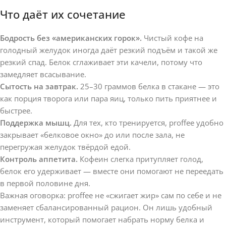
Что даёт их сочетание
Бодрость без «американских горок».
Чистый кофе на
голодный желудок иногда даёт резкий подъём и такой же
резкий спад. Белок сглаживает эти качели, потому что
замедляет всасывание.
Сытость на завтрак.
25–30 граммов белка в стакане — это
как порция творога или пара яиц, только пить приятнее и
быстрее.
Поддержка мышц.
Для тех, кто тренируется, proffee удобно
закрывает «белковое окно» до или после зала, не
перегружая желудок твёрдой едой.
Контроль аппетита.
Кофеин слегка притупляет голод,
белок его удерживает — вместе они помогают не переедать
в первой половине дня.
Важная оговорка: proffee не «сжигает жир» сам по себе и не
заменяет сбалансированный рацион. Он лишь удобный
инструмент, который помогает набрать норму белка и