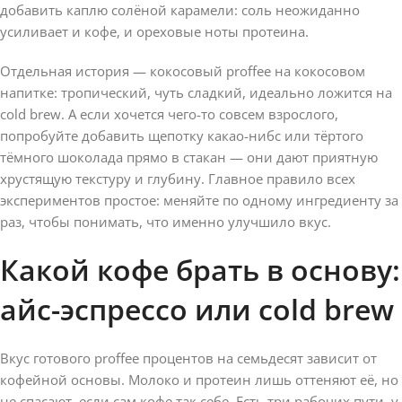
добавить каплю солёной карамели: соль неожиданно
усиливает и кофе, и ореховые ноты протеина.
Отдельная история — кокосовый proffee на кокосовом
напитке: тропический, чуть сладкий, идеально ложится на
cold brew. А если хочется чего-то совсем взрослого,
попробуйте добавить щепотку какао-нибс или тёртого
тёмного шоколада прямо в стакан — они дают приятную
хрустящую текстуру и глубину. Главное правило всех
экспериментов простое: меняйте по одному ингредиенту за
раз, чтобы понимать, что именно улучшило вкус.
Какой кофе брать в основу:
айс-эспрессо или cold brew
Вкус готового proffee процентов на семьдесят зависит от
кофейной основы. Молоко и протеин лишь оттеняют её, но
не спасают, если сам кофе так себе. Есть три рабочих пути, у