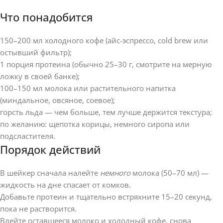
Что понадобится
150–200 мл холодного кофе (айс-эспрессо, cold brew или
остывший фильтр);
1 порция протеина (обычно 25–30 г, смотрите на мерную
ложку в своей банке);
100–150 мл молока или растительного напитка
(миндальное, овсяное, соевое);
горсть льда — чем больше, тем лучше держится текстура;
по желанию: щепотка корицы, немного сиропа или
подсластителя.
Порядок действий
В шейкер сначала налейте
немного
молока (50–70 мл) —
жидкость на дне спасает от комков.
Добавьте протеин и тщательно встряхните 15–20 секунд,
пока не растворится.
Влейте оставшееся молоко и холодный кофе, снова