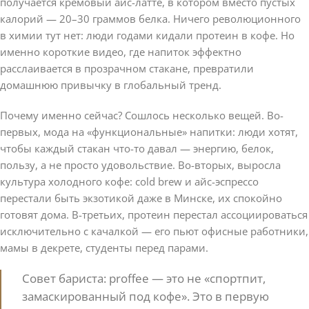
получается кремовый айс-латте, в котором вместо пустых
калорий — 20–30 граммов белка. Ничего революционного
в химии тут нет: люди годами кидали протеин в кофе. Но
именно короткие видео, где напиток эффектно
расслаивается в прозрачном стакане, превратили
домашнюю привычку в глобальный тренд.
Почему именно сейчас? Сошлось несколько вещей. Во-
первых, мода на «функциональные» напитки: люди хотят,
чтобы каждый стакан что-то давал — энергию, белок,
пользу, а не просто удовольствие. Во-вторых, выросла
культура холодного кофе: cold brew и айс-эспрессо
перестали быть экзотикой даже в Минске, их спокойно
готовят дома. В-третьих, протеин перестал ассоциироваться
исключительно с качалкой — его пьют офисные работники,
мамы в декрете, студенты перед парами.
Совет бариста: proffee — это не «спортпит,
замаскированный под кофе». Это в первую