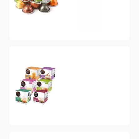
Nespresso
Vertuo
Топ-10 капсул для
системы Nespresso
Vertuo
Dolce Gusto