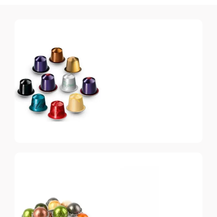
Nespresso
Original
Топ-10 капсул для
системы Nespresso