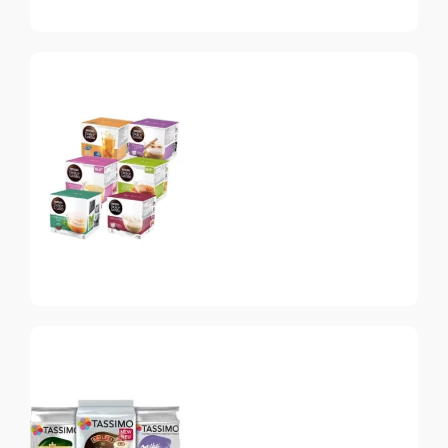
Nespresso
Vertuo
Топ-10 капсул для
системы Nespresso
Vertuo
Dolce Gusto
Топ-10 капсул для
системы Dolce Gusto