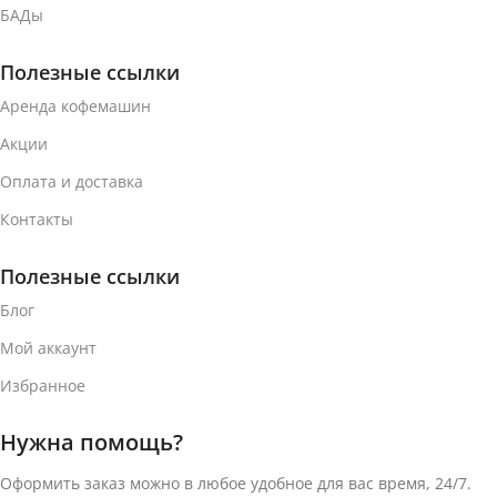
БАДы
Алюминий
Алюминий
Полезные ссылки
ВЕС УПАКОВКИ (10
ВЕС УПАКОВКИ (10
Аренда кофемашин
КОФЕ-КАПСУЛ)
КОФЕ-КАПСУЛ)
Акции
Оплата и доставка
70 г
52 г
Контакты
ТИП КОФЕ
ТИП КОФЕ
Полезные ссылки
Кофе в капсулах
Кофе в капсулах
Блог
Мой аккаунт
СИСТЕМА КАПСУЛ
СИСТЕМА КАПСУЛ
Избранное
Nespresso Vertuo
Nespresso Vertuo
Нужна помощь?
Оформить заказ можно в любое удобное для вас время, 24/7.