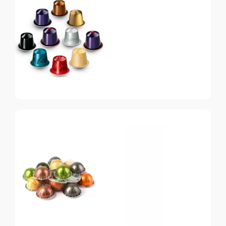
Nespresso
Original
Топ-10 капсул для
системы Nespresso