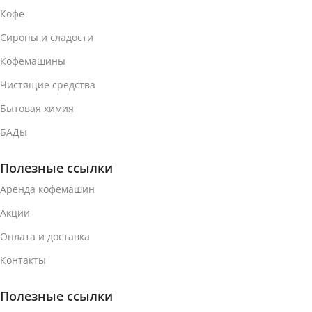
Кофе
Без ароматизатора
Без ароматизатора
Сиропы и сладости
СОДЕРЖАНИЕ
СОДЕРЖАНИЕ
Кофемашины
КОФЕИНА
КОФЕИНА
Чистящие средства
С кофеином
С кофеином
Бытовая химия
БАДы
МАТЕРИАЛ КАПСУЛЫ
МАТЕРИАЛ КАПСУЛЫ
Полезные ссылки
Алюминий
Алюминий
Аренда кофемашин
Акции
ВЕС УПАКОВКИ (10
ВЕС УПАКОВКИ (10
КОФЕ-КАПСУЛ)
КОФЕ-КАПСУЛ)
Оплата и доставка
Контакты
52 г
70 г
Полезные ссылки
ТИП КОФЕ
ТИП КОФЕ