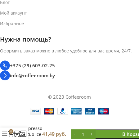
Блог
Мой аккаунт
Кофе в капсулах
Кофе в капсулах
Избранное
СИСТЕМА КАПСУЛ
СИСТЕМА КАПСУЛ
Нужна помощь?
Nespresso Vertuo
Nespresso Vertuo
Оформить заказ можно в любое удобное для вас время, 24/7.
+375 (29) 603-02-25
info@coffeeroom.by
© 2023 Coffeeroom
Nespresso
0
41,49
руб.
В Корз
Vertuo Ice