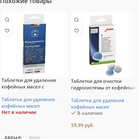
Похожие товары
Таблетки для удаления
Таблетки для очистки
кофейных масел с
гидросистемы от кофейных
жерновов Bosch Siemens
масел Jura 62715 6 шт.
Таблетки для удаления
TSZ6001 10 шт.
Таблетки для удаления
кофейных масел
кофейных масел
Нет в наличии
В наличии
59,99
руб.
Подробнее
В Корзину
Bosch
БРЕНД