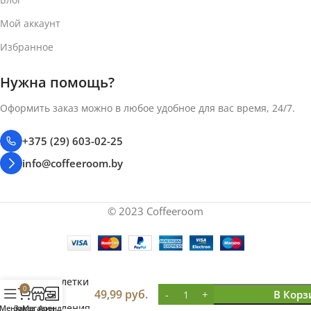
Мой аккаунт
Избранное
Нужна помощь?
Оформить заказ можно в любое удобное для вас время, 24/7.
+375 (29) 603-02-25
info@coffeeroom.by
© 2023 Coffeeroom
Krups
XS3000
чистящие
таблетки
0
49,99
руб.
В Корз
для
удаления
Меню
Заказ
Магазин
Аренда