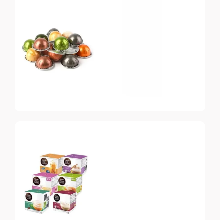
Original
Топ-10 капсул для
системы Nespresso
Nespresso
Vertuo
Топ-10 капсул для
системы Nespresso
Vertuo