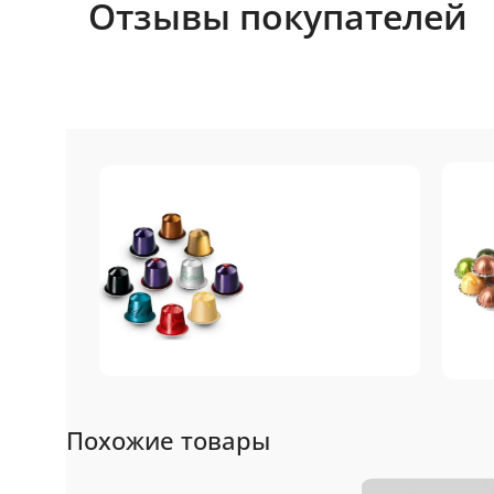
Отзывы покупателей
Nespresso
N
Похожие товары
Original
Топ-10 капсул для
То