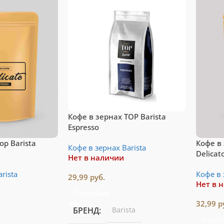
стемы Nespresso
Vertuo
Подробнее
рейти
Кофе в зернах TOP Barista
Espresso
op Barista
Кофе в 
Кофе в зернах Barista
Delicat
Нет в наличии
rista
Кофе в 
29,99
руб.
Нет в 
Подробнее
32,99
р
БРЕНД
Barista
Подро