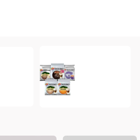
Tassimo
Топ-10 капсул для
системы Tassimo