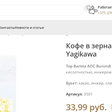
Работае
+375 (29
Контакты
Новости и статьи
 в зернах Top Barista AOC Burundi Yagikawa
Кофе в зерна
Yagikawa
Top Barista AOC Burundi
кислотностью, инжиром
Букет:
какао, инжир, сл
Артикул:
3501
33,99
руб.