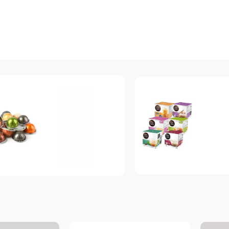
Dolce Gusto
espresso
Топ-10 капсул для
Vertuo
системы Dolce
п-10 капсул для
Gusto