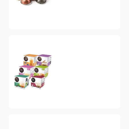
Nespresso
Vertuo
Топ-10 капсул для
системы Nespresso
Vertuo
Dolce Gusto
Топ-10 капсул для