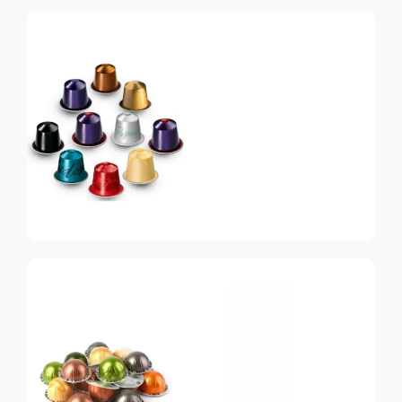
Nespresso
Original
Топ-10 капсул для
системы Nespresso