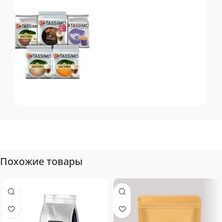
системы Dolce Gusto
Tassimo
Топ-10 капсул для
системы Tassimo
Похожие товары