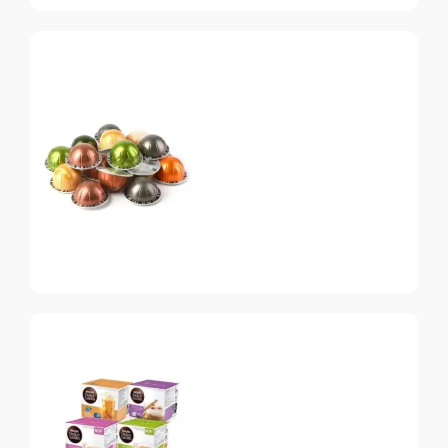
Nespresso
Original
Топ-10 капсул для
системы Nespresso
Nespresso
Vertuo
Топ-10 капсул для
системы Nespresso
Vertuo