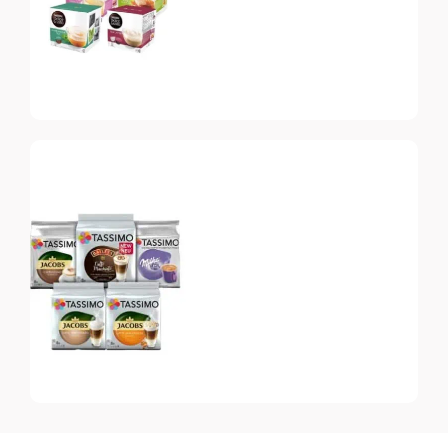
Dolce Gusto
Топ-10 капсул для
системы Dolce Gusto
Tassimo