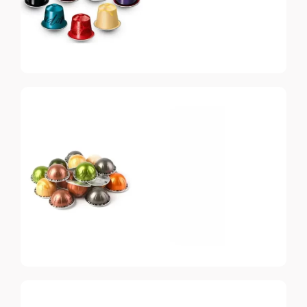
Nespresso
Original
Топ-10 капсул для
системы Nespresso
Nespresso