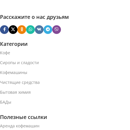
Средняя
ОБЖАРКА
Темная
ОБЖАРКА
Расскажите о нас друзьям
АРОМАТИЗАТОР
АРОМАТИЗАТОР
Без ароматизатора
Категории
Без ароматизатора
Кофе
СОДЕРЖАНИЕ
СОДЕРЖАНИЕ
КОФЕИНА
Сиропы и сладости
КОФЕИНА
Кофемашины
С кофеином
Чистящие средства
С кофеином
Бытовая химия
МАТЕРИАЛ КАПСУЛЫ
МАТЕРИАЛ КАПСУЛЫ
БАДы
Алюминий
Алюминий
Полезные ссылки
ВЕС УПАКОВКИ (10
Аренда кофемашин