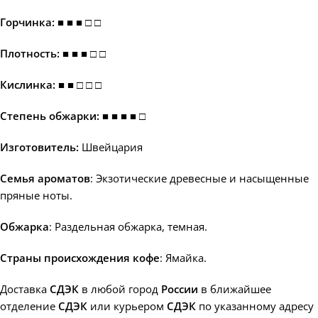
Горчинка: ■ ■ ■ □ □
Плотность: ■ ■ ■ □ □
Кислинка: ■ ■ □ □ □
Степень обжарки: ■ ■ ■ ■ □
Изготовитель:
Швейцария
Семья ароматов
: Экзотические древесные и насыщенные
пряные ноты.
Обжарка
: Раздельная обжарка, темная.
Страны происхождения кофе
: Ямайка.
Доставка
СДЭК
в любой город
России
в ближайшее
отделение
СДЭК
или курьером
СДЭК
по указанному адресу