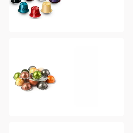
Nespresso
Original
Топ-10 капсул для
системы Nespresso
Nespresso