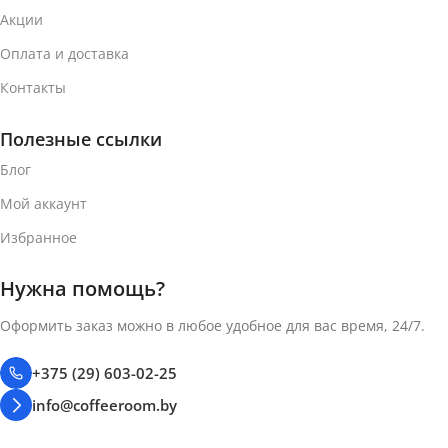
ВЕС УПАКОВКИ (10
КОФЕ-КАПСУЛ)
Акции
КОФЕ-КАПСУЛ)
Оплата и доставка
49 г
57 г
Контакты
ТИП КОФЕ
ТИП КОФЕ
Полезные ссылки
Кофе в капсулах
Блог
Кофе в капсулах
Мой аккаунт
СИСТЕМА КАПСУЛ
СИСТЕМА КАПСУЛ
Избранное
Nespresso Original
Нужна помощь?
Nespresso Original
Оформить заказ можно в любое удобное для вас время, 24/7.
+375 (29) 603-02-25
info@coffeeroom.by