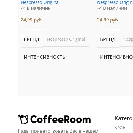
Nespresso Original
Nespresso Origin
В наличии
В наличии
24,99
руб.
24,99
руб.
В Корзину
В Корзину
БРЕНД
Nespresso Original
БРЕНД
Nesp
ИНТЕНСИВНОСТЬ
ИНТЕНСИВНО
4 из 13
5 из 13
ОБЪЕМ ЧАШКИ
ОБЪЕМ ЧАШК
Espresso 40 мл
Espresso 40 мл
Катег
CОСТАВ
100% Арабика
CОСТАВ
95
Кофе
Рады приветствовать Вас в нашем