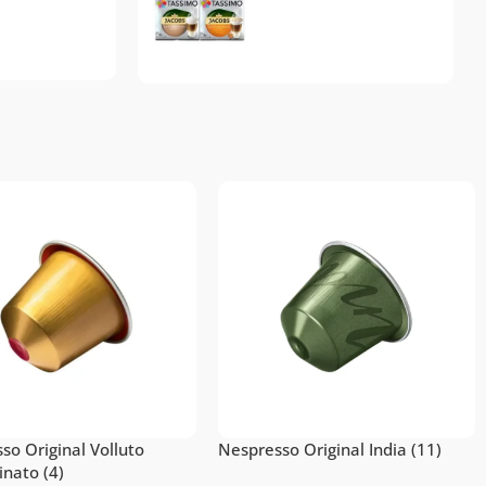
Tassimo
Топ-10 капсул для
системы Tassimo
Подробнее
so Original Volluto
Nespresso Original India (11)
inato (4)