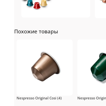
Nespresso
N
Похожие товары
Original
Топ-10 капсул для
То
системы Nespresso
си
Подробнее
Пе
Nespresso Original Cosi (4)
Nespresso Origina