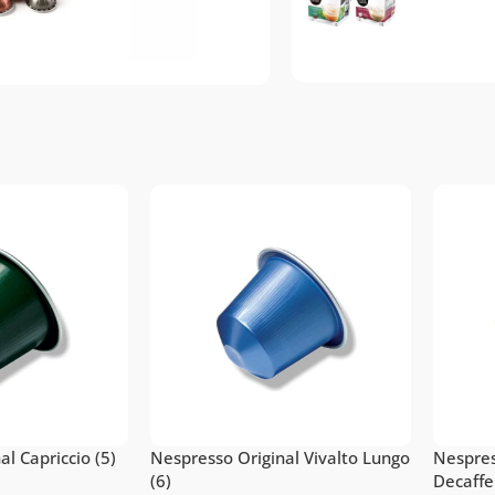
Dolce Gusto
espresso
Топ-10 капсул для
Vertuo
системы Dolce
п-10 капсул для
Gusto
стемы Nespresso
Vertuo
Подробнее
рейти
l Capriccio (5)
Nespresso Original Vivalto Lungo
Nespres
(6)
Decaffe