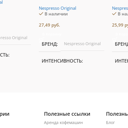
al
Nespresso Original
Nespres
В наличии
В н
27,49
руб.
25,99
р
В Корзину
В Кор
resso Original
БРЕНД
Nespresso Original
БРЕН
СТЬ
ИНТЕНСИВНОСТЬ
ИНТЕ
6 из 13
4 из 1
И
ОБЪЕМ ЧАШКИ
ОБЪЕ
Lungo 110 мл
Espre
ории
Полезные ссылки
Полезны
% Арабика
Аренда кофемашин
Блог
CОСТАВ
100% Арабика
CОСТ