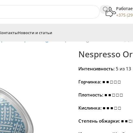
Работае
+375 (29
Контакты
Новости и статьи
spresso
Nespresso Original
Nespresso Original Hawaii Kona (5)
Nespresso Ori
Интенсивность:
5 из 13
Горчинка: ■ ■ □ □ □
Плотность: ■ ■ □ □ □
Кислинка: ■ ■ ■ □ □
Степень обжарки: ■ ■ □ 