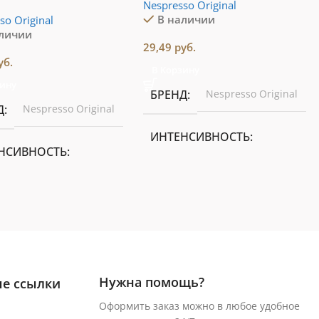
Nespresso Original
В наличии
so Original
аличии
29,49
руб.
уб.
В Корзину
зину
БРЕНД
Nespresso Original
Д
Nespresso Original
ИНТЕНСИВНОСТЬ
НСИВНОСТЬ
11 из 13
3
ОБЪЕМ ЧАШКИ
М ЧАШКИ
Espresso 40 мл
,
Lungo 110 мл
sso 40 мл
Нужна помощь?
е ссылки
CОСТАВ
50% Арабика
АВ
100% Арабика
Оформить заказ можно в любое удобное