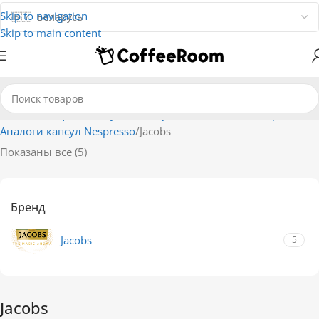
Skip to navigation
Skip to main content
Главная
Кофе
В капсулах
Капсулы для системы Nespresso
Аналоги капсул Nespresso
Jacobs
Показаны все (5)
Бренд
Jacobs
5
Jacobs