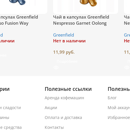
псулах Greenfield
Чай в капсулах Greenfield
Ча
so Fusion Way
Nespresso Garnet Oolong
Ne
ld
Greenfield
Gr
аличии
Нет в наличии
Не
11,99
руб.
11
нее
Подробнее
П
ории
Полезные ссылки
Полезны
Аренда кофемашин
Блог
и сладости
Акции
Мой аккау
шины
Оплата и доставка
Избранное
е средства
Контакты