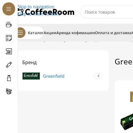
Skip to navigation
Skip to main content
Каталог
Акции
Аренда кофемашин
Оплата и доставка
Главная
Кофе
В капсулах
Капсулы для системы Nesp
Gree
Бренд
Greenfield
4