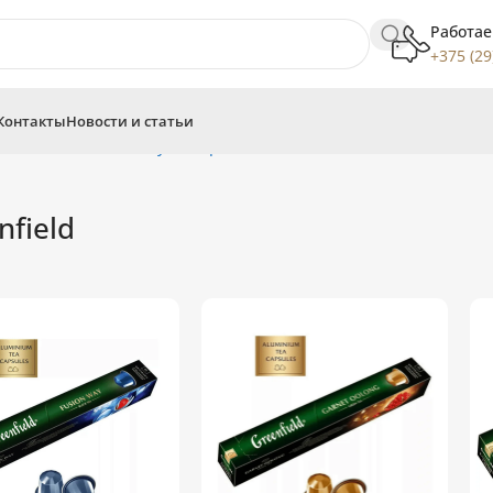
Работае
+375 (29
Контакты
Новости и статьи
resso
Аналоги капсул Nespresso
Greenfield
nfield