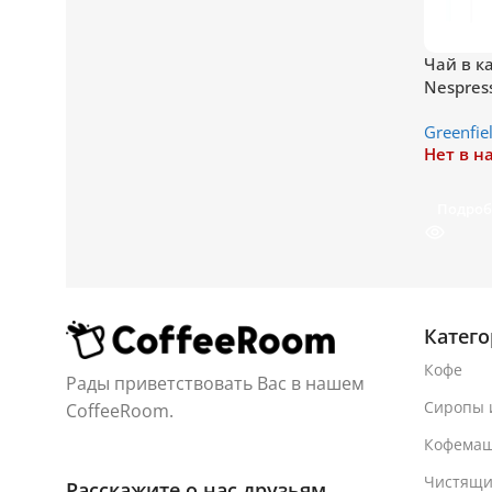
Чай в ка
Nespres
Greenfie
Нет в н
Подроб
Катег
Кофе
Рады приветствовать Вас в нашем
Сиропы 
CoffeeRoom.
Кофема
Чистящи
Расскажите о нас друзьям