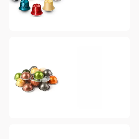
Nespresso
Original
Топ-10 капсул для
системы Nespresso
Nespresso