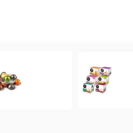
Dolce Gusto
espresso
Топ-10 капсул для
Vertuo
системы Dolce