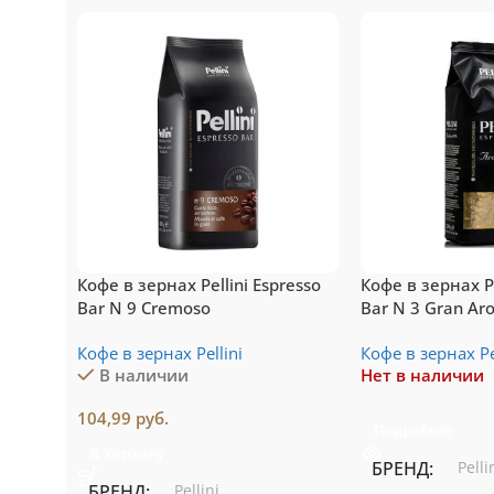
Топ-10 капсул для
То
системы Nespresso
си
Подробнее
Пе
Кофе в зернах Pellini Espresso
Кофе в зернах Pe
Bar N 9 Cremoso
Bar N 3 Gran A
Arabica
Кофе в зернах Pellini
Кофе в зернах Pe
В наличии
Нет в наличии
104,99
руб.
Подробнее
В Корзину
БРЕНД
Pelli
БРЕНД
Pellini