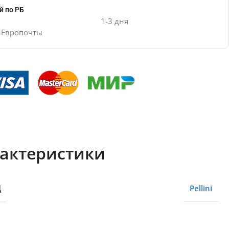
й по РБ
1-3 дня
е Европочты
актеристики
Д
Pellini