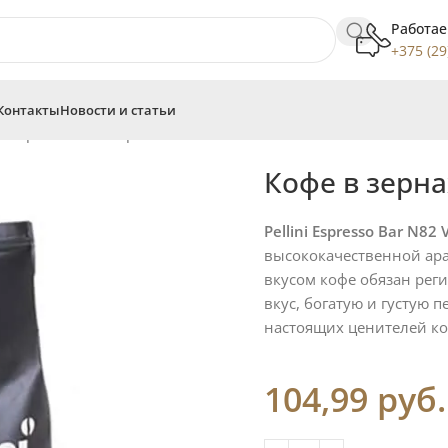
Работае
+375 (29
Контакты
Новости и статьи
 зернах Pellini Espresso Bar N 82 Vivace
Кофе в зернах
Pellini Espresso Bar N82 
высококачественной ар
вкусом кофе обязан рег
вкус, богатую и густую 
настоящих ценителей ко
104,99
руб.