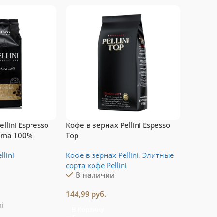
п-10 капсул для
Gusto
стемы Nespresso
Vertuo
Подробнее
рейти
llini Espresso
Кофе в зернах Pellini Espesso
roma 100%
Top
llini
Кофе в зернах Pellini
,
Элитные
сорта кофе Pellini
В наличии
144,99
руб.
ni
В Корзину