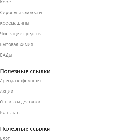
Кофе
КОФЕИНА
КОФЕИНА
Сиропы и сладости
С кофеином
С кофеином
Кофемашины
Чистящие средства
МАТЕРИАЛ КАПСУЛЫ
МАТЕРИАЛ КАПСУЛЫ
Бытовая химия
Пластик
Пластик
БАДы
Полезные ссылки
ВЕС УПАКОВКИ (16
ВЕС УПАКОВКИ (16
КОФЕ-КАПСУЛ)
КОФЕ-КАПСУЛ)
Аренда кофемашин
Акции
186 г
260 г
Оплата и доставка
ТИП КОФЕ
ТИП КОФЕ
Контакты
Кофе в капсулах
Кофе в капсулах
Полезные ссылки
Блог