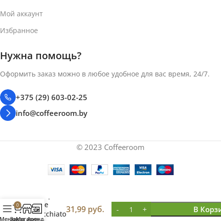
СИСТЕМА КАПСУЛ
СИСТЕМА КАПСУЛ
Мой аккаунт
Избранное
Tassimo
Tassimo
Нужна помощь?
Оформить заказ можно в любое удобное для вас время, 24/7.
+375 (29) 603-02-25
info@coffeeroom.by
© 2023 Coffeeroom
Tassimo
Baileys
Latte
0
31,99
руб.
В Корз
Macchiato
Меню
Заказ
Магазин
Аренда