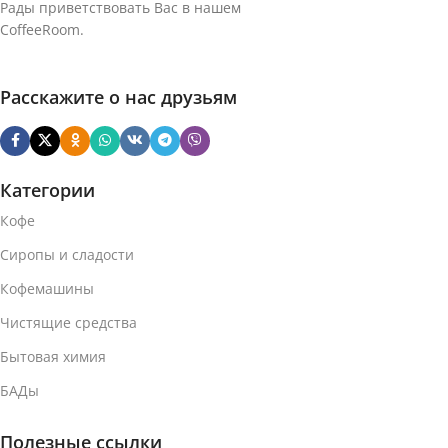
90% Арабика
CОСТАВ
Рады приветствовать Вас в нашем
90% Арабика
CОСТАВ
CoffeeRoom.
Средняя
ОБЖАРКА
Темная
ОБЖАРКА
Расскажите о нас друзьям
АРОМАТИЗАТОР
АРОМАТИЗАТОР
Без ароматизатора
Категории
Без ароматизатора
Кофе
СОДЕРЖАНИЕ
СОДЕРЖАНИЕ
КОФЕИНА
Сиропы и сладости
КОФЕИНА
Кофемашины
С кофеином
Чистящие средства
С кофеином
Бытовая химия
МАТЕРИАЛ КАПСУЛЫ
МАТЕРИАЛ КАПСУЛЫ
БАДы
Алюминий
Алюминий
Полезные ссылки