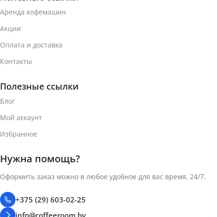
ВЕС УПАКОВКИ (10
Аренда кофемашин
ВЕС УПАКОВКИ (10
КОФЕ-КАПСУЛ)
Акции
КОФЕ-КАПСУЛ)
Оплата и доставка
70 г
70 г
Контакты
ТИП КОФЕ
ТИП КОФЕ
Полезные ссылки
Кофе в капсулах
Блог
Кофе в капсулах
Мой аккаунт
СИСТЕМА КАПСУЛ
СИСТЕМА КАПСУЛ
Избранное
Nespresso Vertuo
Нужна помощь?
Nespresso Vertuo
Оформить заказ можно в любое удобное для вас время, 24/7.
+375 (29) 603-02-25
info@coffeeroom.by