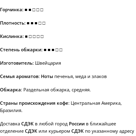
Горчинка:
■
■
□
□ □
Плотность: ■
■
■ □
□
Кислинка: ■ □ □ □ □
Степень обжарки: ■
■
■
□ □
Изготовитель:
Швейцария
Семья ароматов
:
Н
оты
печенья, меда и злаков
Обжарка
: Раздельная обжарка, средняя.
Страны происхождения кофе
: Центральная Америка,
Бразилия.
Доставка
СДЭК
в любой город
России
в ближайшее
отделение
СДЭК
или курьером
СДЭК
по указанному адресу