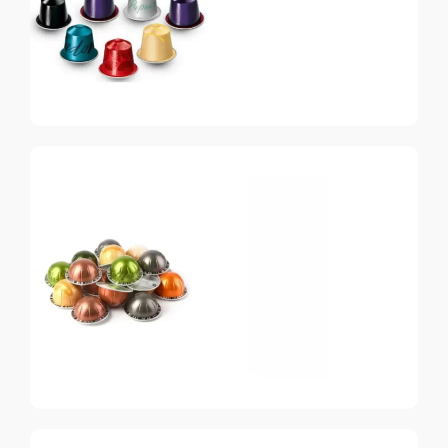
Nespresso
Original
Топ-10 капсул для
системы Nespresso