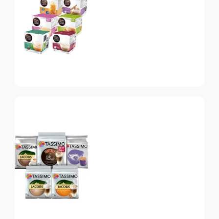
системы Nespresso
Vertuo
Dolce Gusto
Топ-10 капсул для
системы Dolce Gusto