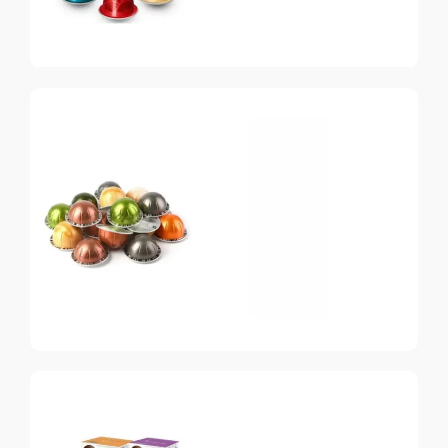
Nespresso
Original
Топ-10 капсул для
системы Nespresso
Nespresso
Vertuo
Топ-10 капсул для