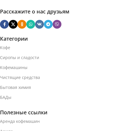
Средняя
ОБЖАРКА
Темная
ОБЖАРКА
Расскажите о нас друзьям
АРОМАТИЗАТОР
АРОМАТИЗАТОР
Без ароматизатора
Категории
Без ароматизатора
Кофе
СОДЕРЖАНИЕ
СОДЕРЖАНИЕ
КОФЕИНА
Сиропы и сладости
КОФЕИНА
Кофемашины
С кофеином
Чистящие средства
С кофеином
Бытовая химия
МАТЕРИАЛ КАПСУЛЫ
МАТЕРИАЛ КАПСУЛЫ
БАДы
Алюминий
Алюминий
Полезные ссылки
ВЕС УПАКОВКИ (10
Аренда кофемашин
ВЕС УПАКОВКИ (10
КОФЕ-КАПСУЛ)