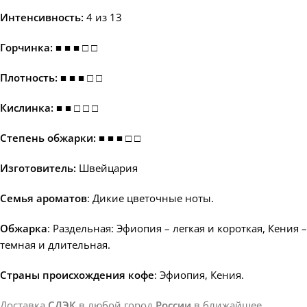
Интенсивность:
4 из 13
Горчинка:
■
■ ■ □
□
Плотность: ■
■ ■ □ □
Кислинка: ■ ■ □ □ □
Степень обжарки: ■
■ ■ □ □
Изготовитель:
Швейцария
Семья ароматов
: Дикие цветочные ноты.
Обжарка
: Раздельная: Эфиопия – легкая и короткая, Кения –
темная и длительная.
Страны происхождения кофе
: Эфиопия, Кения.
Доставка
СДЭК
в любой город
России
в ближайшее