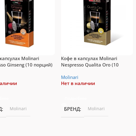
капсулах Molinari
Кофе в капсулах Molinari
so Ginseng (10 порций)
Nespresso Qualita Oro (10
порций)
i
Molinari
наличии
Нет в наличии
бнее
Подробнее
Д
Molinari
БРЕНД
Molinari