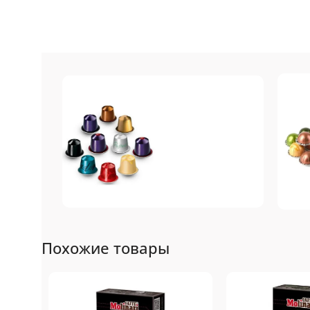
Nespresso
N
Похожие товары
Original
Топ-10 капсул для
То
системы Nespresso
си