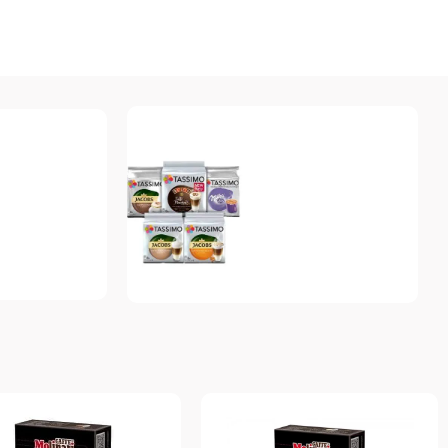
Tassimo
Топ-10 капсул для
системы Tassimo
Подробнее