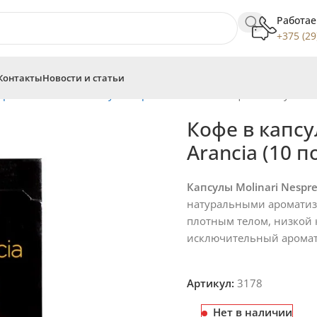
Работае
+375 (29
Контакты
Новости и статьи
spresso
Аналоги капсул Nespresso
Molinari
Кофе в капсулах M
Кофе в капсу
Arancia (10 
Капсулы Molinari Nespre
натуральными ароматиза
плотным телом, низкой 
исключительный аромат 
Артикул:
3178
Нет в наличии