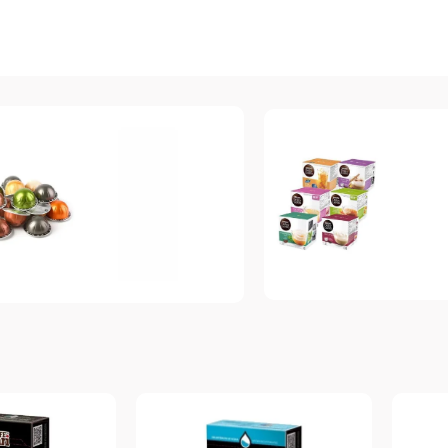
Dolce Gusto
espresso
Топ-10 капсул для
Vertuo
системы Dolce
п-10 капсул для
Gusto
стемы Nespresso
Vertuo