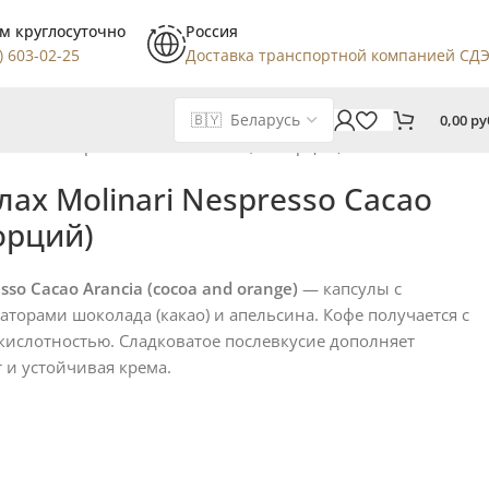
м круглосуточно
Россия
) 603-02-25
Доставка транспортной компанией СД
0,00
ру
olinari Nespresso Cаcao Arancia (10 порций)
лах Molinari Nespresso Cаcao
порций)
sso Cаcao Arancia (cocoa and orange)
— капсулы с
торами шоколада (какао) и апельсина. Кофе получается с
кислотностью. Сладковатое послевкусие дополняет
и устойчивая крема.