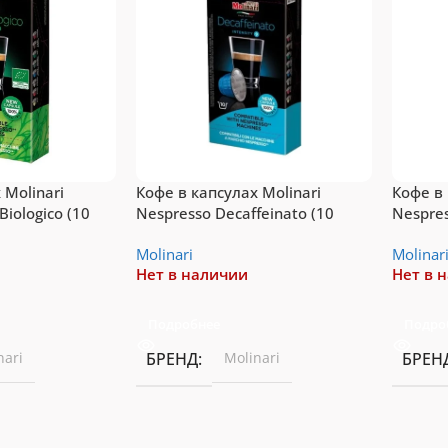
Подробнее
рейти
 Molinari
Кофе в капсулах Molinari
Кофе в 
Biologico (10
Nespresso Decaffeinato (10
Nespres
порций)
Molinari
Molinar
Нет в наличии
Нет в 
Подробнее
Подро
nari
БРЕНД
Molinari
БРЕН