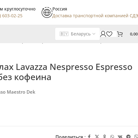
м круглосуточно
Россия
) 603-02-25
Доставка транспортной компанией СД
0,0
avazza Nespresso Espresso Maestro Dek без кофеина
лах Lavazza Nespresso Espresso
без кофеина
sso Maestro Dek
Поделиться :