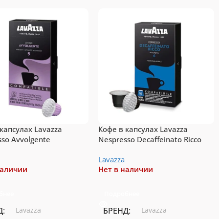
системы Tassimo
Подробнее
 капсулах Lavazza
Кофе в капсулах Lavazza
sso Avvolgente
Nespresso Decaffeinato Ricco
без кофеина
Lavazza
наличии
Нет в наличии
бнее
Подробнее
Д
Lavazza
БРЕНД
Lavazza