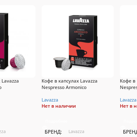
системы Dolce
п-10 капсул для
Gusto
стемы Nespresso
Vertuo
Подробнее
рейти
 Lavazza
Кофе в капсулах Lavazza
Кофе в
o
Nespresso Armonico
Nespre
Lavazza
Lavazza
Нет в наличии
Нет в 
Подробнее
Подро
zza
БРЕНД
Lavazza
БРЕН