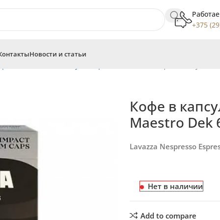
Работае
+375 (29
Контакты
Новости и статьи
spresso
Аналоги капсул Nespresso
Lavazza
Кофе в капсулах L
Кофе в капсу
Maestro Dek 
Lavazza Nespresso Espre
Нет в наличии
Add to compare