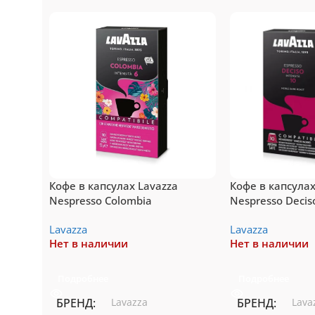
Топ-10 капсул для
То
системы Nespresso
си
Подробнее
Пе
Кофе в капсулах Lavazza
Кофе в капсулах
Nespresso Colombia
Nespresso Decis
Lavazza
Lavazza
Нет в наличии
Нет в наличии
Подробнее
Подробнее
БРЕНД
Lavazza
БРЕНД
Lava