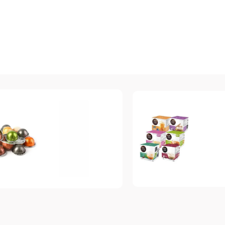
Dolce Gusto
espresso
Топ-10 капсул для
Vertuo