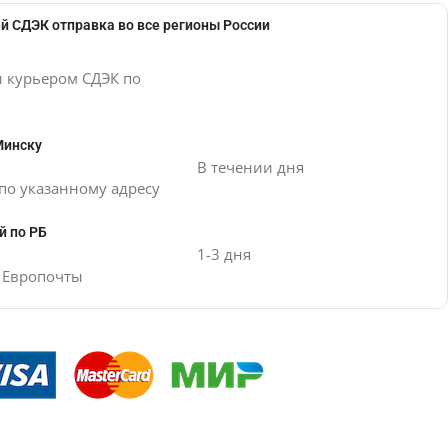
й СДЭК отправка во все регионы России
и курьером СДЭК по
Минску
В течении дня
по указанному адресу
й по РБ
1-3 дня
е Европочты