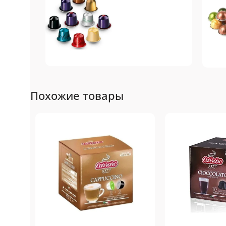
Nespresso
N
Похожие товары
Original
Топ-10 капсул для
То
системы Nespresso
си
Подробнее
Пе