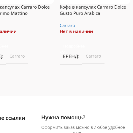
капсулах Carraro Dolce
Кофе в капсулах Carraro Dolce
rimo Mattino
Gusto Puro Arabica
Сarraro
наличии
Нет в наличии
бнее
Подробнее
Д
Сarraro
БРЕНД
Сarraro
Нужна помощь?
е ссылки
Оформить заказ можно в любое удобное