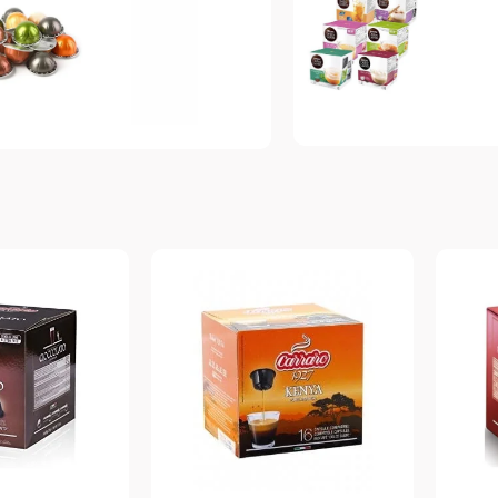
Dolce Gusto
espresso
Топ-10 капсул для
Vertuo
системы Dolce
п-10 капсул для
Gusto
стемы Nespresso
Vertuo
Подробнее
рейти