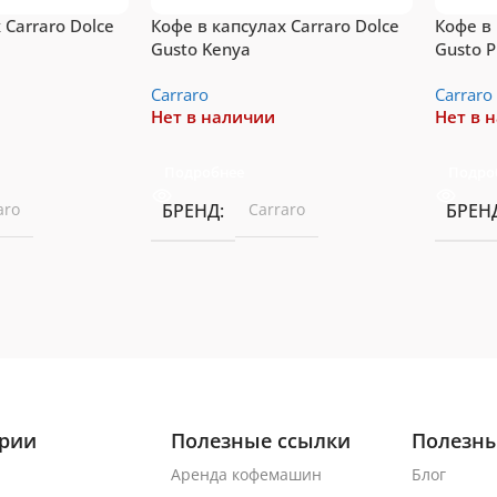
 Carraro Dolce
Кофе в капсулах Carraro Dolce
Кофе в 
Gusto Kenya
Gusto P
Сarraro
Сarraro
Нет в наличии
Нет в 
Подробнее
Подро
aro
БРЕНД
Сarraro
БРЕН
ории
Полезные ссылки
Полезны
Аренда кофемашин
Блог