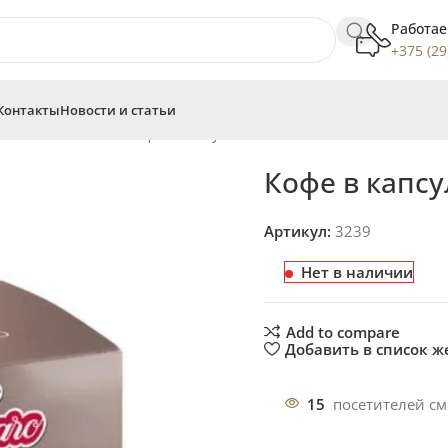
Работае
+375 (29
Контакты
Новости и статьи
ce Gusto
Сarraro
Кофе в капсулах Carraro Dolce Gusto Cortado
Кофе в капсу
Артикул:
3239
Нет в наличии
Add to compare
Добавить в список 
15
посетителей см