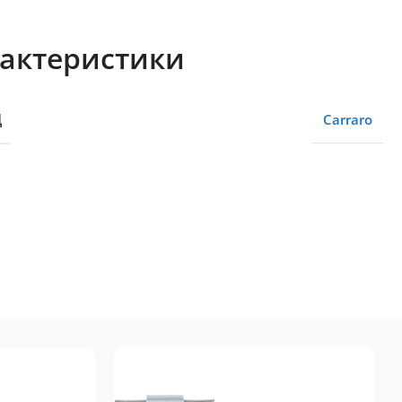
актеристики
Д
Сarraro