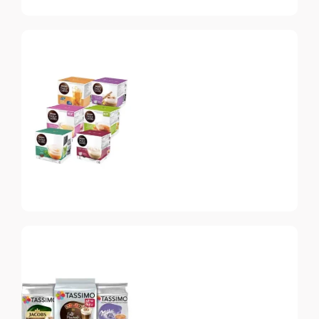
Nespresso
Vertuo
Топ-10 капсул для
системы Nespresso
Vertuo
Dolce Gusto
Топ-10 капсул для
системы Dolce Gusto