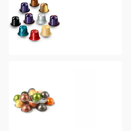
Nespresso
Original
Топ-10 капсул для
системы Nespresso