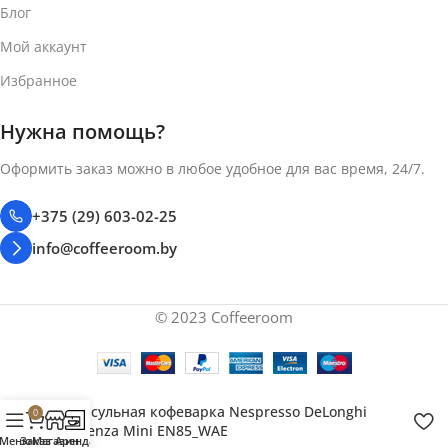
6 капсул
10 капсул
Блог
Мой аккаунт
УПРАВЛЕНИЕ
УПРАВЛЕНИЕ
Избранное
Электронное
Электронное
Нужна помощь?
ИНДИКАЦИЯ
ИНДИКАЦИЯ
Оформить заказ можно в любое удобное для вас время, 24/7.
+375 (29) 603-02-25
Светодиодная
Светодиодная
info@coffeeroom.by
ПРОТИВОКАПЕЛЬНАЯ
ПРОТИВОКАПЕЛЬНАЯ
СИСТЕМА
СИСТЕМА
© 2023 Coffeeroom
Есть
Есть
11.1 см
ШИРИНА
РЕГУЛИРОВКА ОБЪЕМА
Капсульная кофеварка Nespresso DeLonghi
0
ПОРЦИИ
Essenza Mini EN85_WAE
Меню
Заказ
Магазин
Аренда