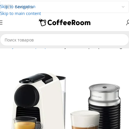
Skip to navigation
Skip to main content
ы
Капсульные кофеварки
Капсульные кофеварки Delonghi