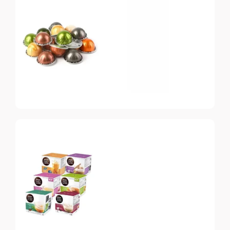
Original
Топ-10 капсул для
системы Nespresso
Nespresso
Vertuo
Топ-10 капсул для
системы Nespresso
Vertuo