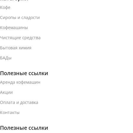
Капсулы
Капсулы
Кофе
Сиропы и сладости
ТИП КАПСУЛ
ТИП КАПСУЛ
Кофемашины
Чистящие средства
Система Nespresso
Система Nespresso
Бытовая химия
ЦВЕТ КОРПУСА
ЦВЕТ КОРПУСА
БАДы
Черный (Black)
Красный (Red)
Полезные ссылки
Аренда кофемашин
ЕМКОСТЬ ДЛЯ ВОДЫ
ЕМКОСТЬ ДЛЯ ВОДЫ
Акции
Оплата и доставка
Объем 0.6 л
Объем 0.7 л
Контакты
ОТСЕК ДЛЯ ОТХОДОВ
ОТСЕК ДЛЯ ОТХОДОВ
Полезные ссылки