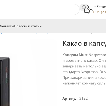
Работае
+375 (29
Контакты
Новости и статьи
spresso
Аналоги капсул Nespresso
Must
Какао в капсулах Mus
Какао в капс
Капсулы Must Nespresso 
и ароматного какао. Он 
заваривать не только в
стандарта Nespresso. Вн
При заваривании в кофе
наполняет комнату сил
Артикул:
3122