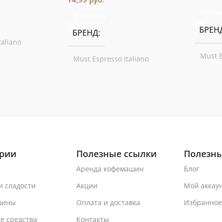
Подро
В Корзину
БРЕН
БРЕНД
taliano
Must E
Must Espresso Italiano
ории
Полезные ссылки
Полезны
Аренда кофемашин
Блог
и сладости
Акции
Мой аккау
шины
Оплата и доставка
Избранное
е средства
Контакты