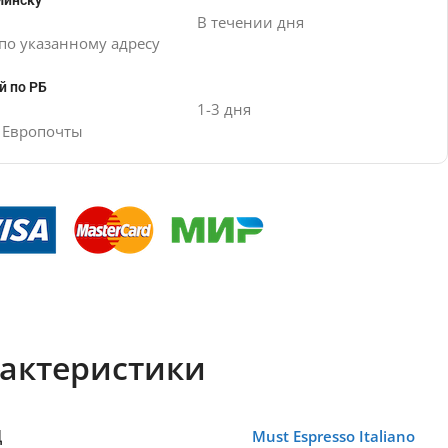
Минску
В течении дня
по указанному адресу
й по РБ
1-3 дня
е Европочты
актеристики
Д
Must Espresso Italiano