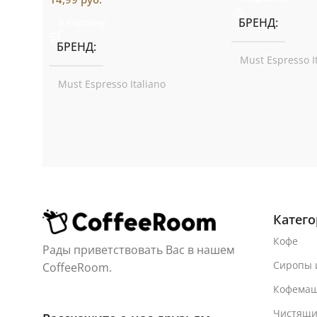
БРЕНД
В Корзину
БРЕНД
Must Espresso I
Must Espresso Italiano
Катег
Кофе
Рады приветствовать Вас в нашем
Сиропы 
CoffeeRoom.
Кофема
Чистящи