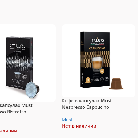
Tassimo
Топ-10 капсул для
системы Tassimo
Подробнее
Кофе в капсулах Must
 капсулах Must
Nespresso Cappucino
so Ristretto
Must
Нет в наличии
наличии