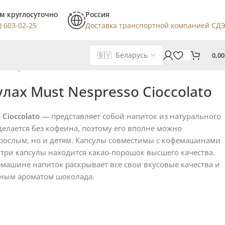
м круглосуточно
Россия
) 603-02-25
Доставка транспортной компанией СД
0,0
t Nespresso Cioccolato
улах Must Nespresso Cioccolato
Cioccolato
— представляет собой напиток из натурального
делается без кофеина, поэтому его вполне можно
зрослым, но и детям. Капсулы совместимы с кофемашинами
утри капсулы находится какао-порошок высшего качества.
машине напиток раскрывает все свои вкусовые качества и
ьным ароматом шоколада.