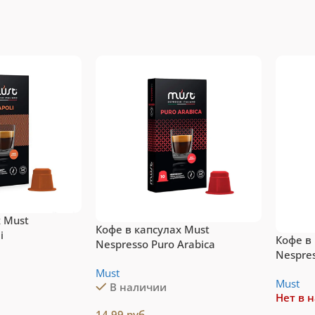
Dolce Gusto
espresso
Топ-10 капсул для
Vertuo
системы Dolce
п-10 капсул для
Gusto
стемы Nespresso
Vertuo
Подробнее
рейти
х Must
Кофе в капсулах Must
i
Кофе в
Nespresso Puro Arabica
Nespres
Must
Must
В наличии
Нет в 
14,99
руб.