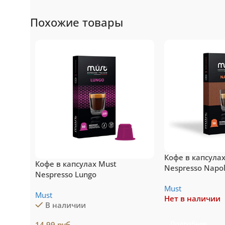
Nespresso
N
Похожие товары
Original
Топ-10 капсул для
То
системы Nespresso
си
Подробнее
Пе
Кофе в капсула
Кофе в капсулах Must
Nespresso Napol
Nespresso Lungo
Must
Must
Нет в наличии
В наличии
Подробнее
14,99
руб.