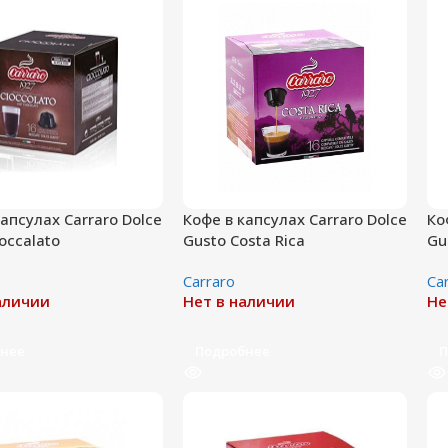
апсулах Carraro Dolce
Кофе в капсулах Carraro Dolce
Ко
occalato
Gusto Costa Riсa
Gu
Сarraro
Сa
аличии
Нет в наличии
Не
нее
Подробнее
П