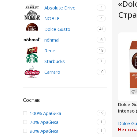
«Dol
Absolute Drive
4
Стра
NOBLE
4
Dolce Gusto
41
nöhmal
6
Rene
19
Starbucks
7
Сarraro
10
Состав
Dolce G
Intenso 
100% Арабика
19
70% Арабика
1
Dolce Gu
Нет в н
90% Арабика
1