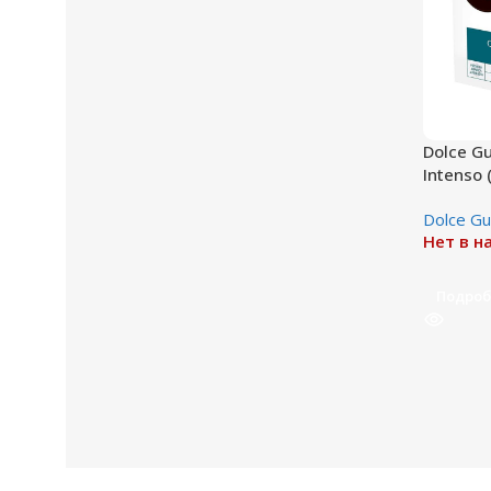
Dolce G
Intenso 
Dolce Gu
Нет в н
Подроб