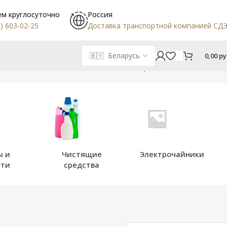
м круглосуточно
Россия
) 603-02-25
Доставка транспортной компанией СД
0,00
ру
Отображение 73–96 из 102
ы и
Чистящие
Электрочайники
сти
средства