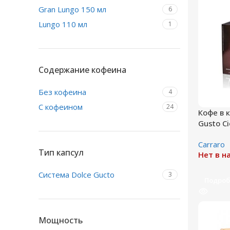
Gran Lungo 150 мл
6
Lungo 110 мл
1
Содержание кофеина
Без кофеина
4
С кофеином
24
Кофе в к
Gusto Ci
Сarraro
Тип капсул
Нет в н
Система Dolce Gucto
3
Подроб
Мощность