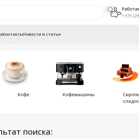
Работае
+375 (29
ка
Контакты
Новости и статьи
раница 4
Кофе
Кофемашины
Сироп
сладо
льтат поиска: