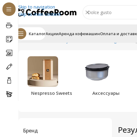
Skip to navigation
Skip to main content
Каталог
Акции
Аренда кофемашин
Оплата и достав
Главная
Магазин
Результат поиска «Dolce gusto»
Ст
Nespresso Sweets
Аксессуары
Резу
Бренд