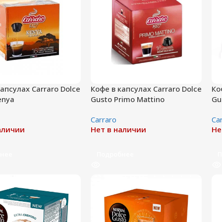
апсулах Carraro Dolce
Кофе в капсулах Carraro Dolce
Ко
enya
Gusto Primo Mattino
Gu
Сarraro
Сa
аличии
Нет в наличии
Не
нее
Подробнее
П