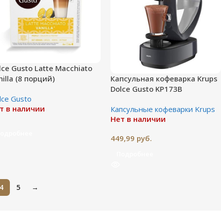
lce Gusto Latte Macchiato
Капсульная кофеварка Krups
nilla (8 порций)
Dolce Gusto KP173B
lce Gusto
Infinissima
т в наличии
Капсульные кофеварки Krups
Нет в наличии
одробнее
449,99
руб.
Подробнее
4
5
→