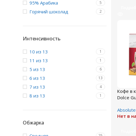
95% Арабика
5
Подроб
Горячий шоколад
2
Интенсивность
10 из 13
1
11 из 13
1
5 из 13
6
6 из 13
13
7 из 13
4
Кофе в 
8 из 13
1
Dolce Gu
порций)
Absolute
Нет в н
Обжарка
Подроб
Средняя
25