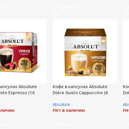
нее
Подробнее
П
капсулах Absolute
Кофе в капсулах Absolute
Ко
sto Espresso (16
Dolce Gusto Cappuccino (8
Do
порций)
по
Absolute
Ab
аличии
Нет в наличии
Не
нее
Подробнее
П