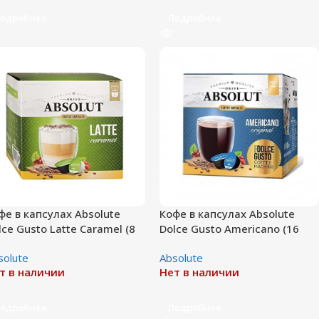
одробнее
Подробнее
фе в капсулах Absolute
Кофе в капсулах Absolute
lce Gusto Latte Caramel (8
Dolce Gusto Americano (16
рций)
порций)
solute
Absolute
т в наличии
Нет в наличии
одробнее
Подробнее