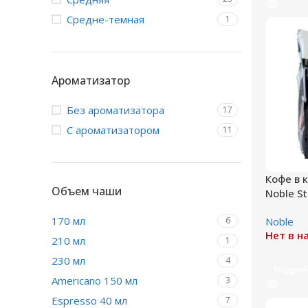
Средне-темная
1
Ароматизатор
Без ароматизатора
17
С ароматизатором
11
Кофе в 
Объем чаши
Noble St
порций)
170 мл
Noble
6
Нет в н
210 мл
1
230 мл
4
Подроб
Americano 150 мл
3
Espresso 40 мл
7