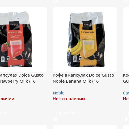
капсулах Dolce Gusto
Кофе в капсулах Dolce Gusto
Ко
rawberry Milk (16
Noble Banana Milk (16
Gu
порций)
Noble
Сa
аличии
Нет в наличии
Не
нее
Подробнее
П