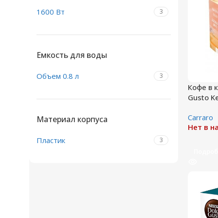
1600 Вт
3
Емкость для воды
Объем 0.8 л
3
Кофе в к
Gusto K
Сarraro
Материал корпуса
Нет в н
Пластик
3
Подроб