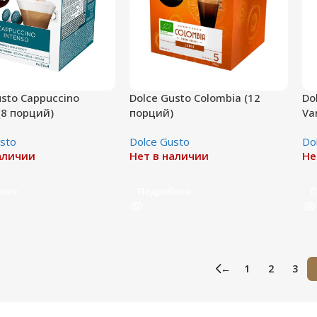
usto Cappuccino
Dolce Gusto Colombia (12
Do
(8 порций)
порций)
Va
sto
Dolce Gusto
Do
аличии
Нет в наличии
Не
нее
Подробнее
П
←
1
2
3